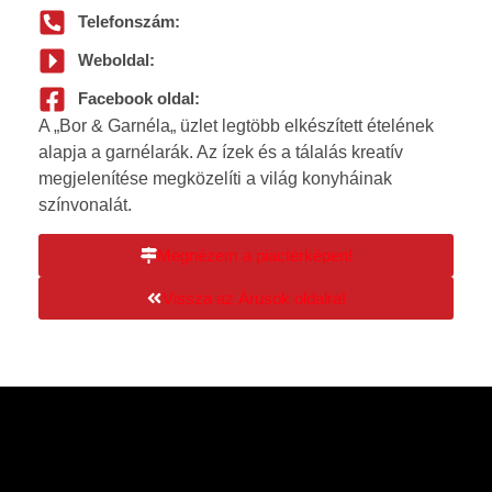
Telefonszám:
Weboldal:
Facebook oldal:
A „Bor & Garnéla„ üzlet legtöbb elkészített ételének
alapja a garnélarák. Az ízek és a tálalás kreatív
megjelenítése megközelíti a világ konyháinak
színvonalát.
Megnézem a piactérképen!
Vissza az Árusok oldalra!