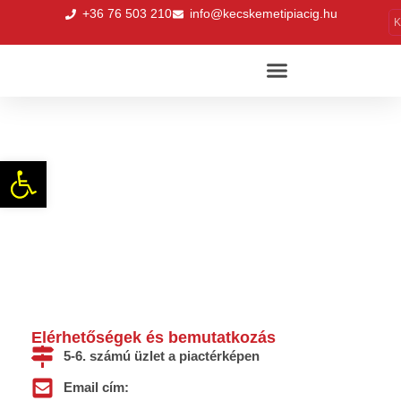
+36 76 503 210
info@kecskemetipiacig.hu
K
Bor & Garnéla
Eszköztár megnyitása
Elérhetőségek és bemutatkozás
5-6. számú üzlet a piactérképen
Email cím: