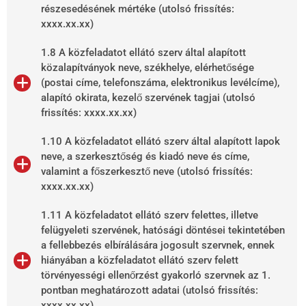
részesedésének mértéke (utolsó frissítés:
xxxx.xx.xx)
1.8 A közfeladatot ellátó szerv által alapított
közalapítványok neve, székhelye, elérhetősége
(postai címe, telefonszáma, elektronikus levélcíme),
alapító okirata, kezelő szervének tagjai (utolsó
frissítés: xxxx.xx.xx)
1.10 A közfeladatot ellátó szerv által alapított lapok
neve, a szerkesztőség és kiadó neve és címe,
valamint a főszerkesztő neve (utolsó frissítés:
xxxx.xx.xx)
1.11 A közfeladatot ellátó szerv felettes, illetve
felügyeleti szervének, hatósági döntései tekintetében
a fellebbezés elbírálására jogosult szervnek, ennek
hiányában a közfeladatot ellátó szerv felett
törvényességi ellenőrzést gyakorló szervnek az 1.
pontban meghatározott adatai (utolsó frissítés:
xxxx.xx.xx)