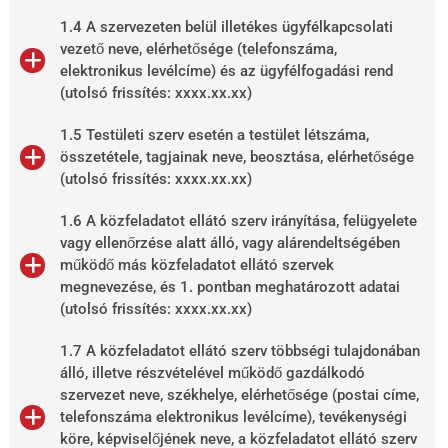
1.4 A szervezeten belül illetékes ügyfélkapcsolati
vezető neve, elérhetősége (telefonszáma,
elektronikus levélcíme) és az ügyfélfogadási rend
(utolsó frissítés: xxxx.xx.xx)
1.5 Testületi szerv esetén a testület létszáma,
összetétele, tagjainak neve, beosztása, elérhetősége
(utolsó frissítés: xxxx.xx.xx)
1.6 A közfeladatot ellátó szerv irányítása, felügyelete
vagy ellenőrzése alatt álló, vagy alárendeltségében
működő más közfeladatot ellátó szervek
megnevezése, és 1. pontban meghatározott adatai
(utolsó frissítés: xxxx.xx.xx)
1.7 A közfeladatot ellátó szerv többségi tulajdonában
álló, illetve részvételével működő gazdálkodó
szervezet neve, székhelye, elérhetősége (postai címe,
telefonszáma elektronikus levélcíme), tevékenységi
köre, képviselőjének neve, a közfeladatot ellátó szerv