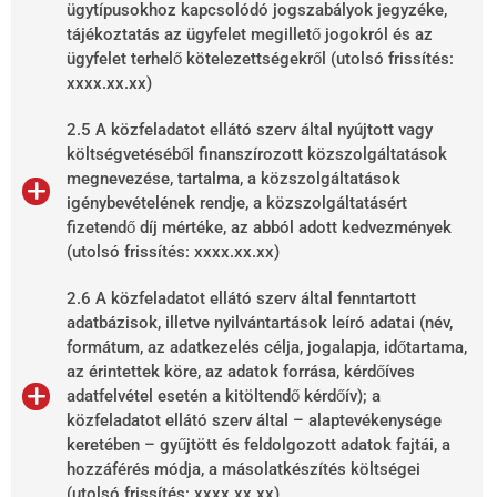
ügytípusokhoz kapcsolódó jogszabályok jegyzéke,
tájékoztatás az ügyfelet megillető jogokról és az
ügyfelet terhelő kötelezettségekről (utolsó frissítés:
xxxx.xx.xx)
2.5 A közfeladatot ellátó szerv által nyújtott vagy
költségvetéséből finanszírozott közszolgáltatások
megnevezése, tartalma, a közszolgáltatások
igénybevételének rendje, a közszolgáltatásért
fizetendő díj mértéke, az abból adott kedvezmények
(utolsó frissítés: xxxx.xx.xx)
2.6 A közfeladatot ellátó szerv által fenntartott
adatbázisok, illetve nyilvántartások leíró adatai (név,
formátum, az adatkezelés célja, jogalapja, időtartama,
az érintettek köre, az adatok forrása, kérdőíves
adatfelvétel esetén a kitöltendő kérdőív); a
közfeladatot ellátó szerv által – alaptevékenysége
keretében – gyűjtött és feldolgozott adatok fajtái, a
hozzáférés módja, a másolatkészítés költségei
(utolsó frissítés: xxxx.xx.xx)