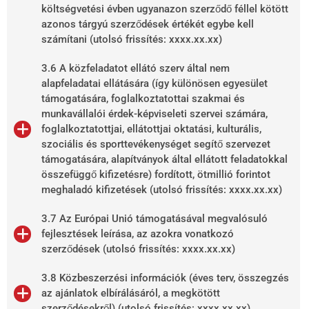
költségvetési évben ugyanazon szerződő féllel kötött
azonos tárgyú szerződések értékét egybe kell
számítani (utolsó frissítés: xxxx.xx.xx)
3.6 A közfeladatot ellátó szerv által nem
alapfeladatai ellátására (így különösen egyesület
támogatására, foglalkoztatottai szakmai és
munkavállalói érdek-képviseleti szervei számára,
foglalkoztatottjai, ellátottjai oktatási, kulturális,
szociális és sporttevékenységet segítő szervezet
támogatására, alapítványok által ellátott feladatokkal
összefüggő kifizetésre) fordított, ötmillió forintot
meghaladó kifizetések (utolsó frissítés: xxxx.xx.xx)
3.7 Az Európai Unió támogatásával megvalósuló
fejlesztések leírása, az azokra vonatkozó
szerződések (utolsó frissítés: xxxx.xx.xx)
3.8 Közbeszerzési információk (éves terv, összegzés
az ajánlatok elbírálásáról, a megkötött
szerződésekről) (utolsó frissítés: xxxx.xx.xx)