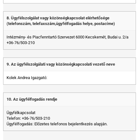
8. Ügyfélszolgálat vagy közönségkapcsolat elérhetősége
(telefonszám, telefaxszám,ügyfélfogadás helye, postacíme)
Intézmény- és Piacfenntartó Szervezet 6000 Kecskemét, Budai u. 2/a
+36-76/503-210
9. Az ügyfélszolgálati vagy közönségkapcsolati vezető neve
Kolek Andrea Igazgató:
10. Az ügyfélfogadás rendje
Ügyfélkapcsolat
Telefon: +36-76/503-210
Ügyfélfogadás: Előzetes telefonos bejelentkezés alapján.