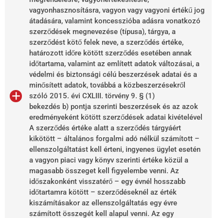
vagyonhasznosításra, vagyon vagy vagyoni értékű jog
átadására, valamint koncesszióba adásra vonatkozó
szerződések megnevezése (típusa), tárgya, a
szerződést kötő felek neve, a szerződés értéke,
határozott időre kötött szerződés esetében annak
időtartama, valamint az említett adatok változásai, a
védelmi és biztonsági célú beszerzések adatai és a
minősített adatok, továbbá a közbeszerzésekről
szóló 2015. évi CXLIII. törvény 9. § (1)
bekezdés b) pontja szerinti beszerzések és az azok
eredményeként kötött szerződések adatai kivételével
A szerződés értéke alatt a szerződés tárgyáért
kikötött – általános forgalmi adó nélkül számított –
ellenszolgáltatást kell érteni, ingyenes ügylet esetén
a vagyon piaci vagy könyv szerinti értéke közül a
magasabb összeget kell figyelembe venni. Az
időszakonként visszatérő – egy évnél hosszabb
időtartamra kötött – szerződéseknél az érték
kiszámításakor az ellenszolgáltatás egy évre
számított összegét kell alapul venni. Az egy