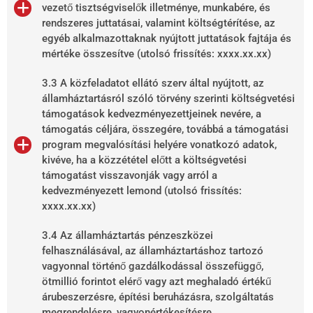
vezető tisztségviselők illetménye, munkabére, és
rendszeres juttatásai, valamint költségtérítése, az
egyéb alkalmazottaknak nyújtott juttatások fajtája és
mértéke összesítve (utolsó frissítés: xxxx.xx.xx)
3.3 A közfeladatot ellátó szerv által nyújtott, az
államháztartásról szóló törvény szerinti költségvetési
támogatások kedvezményezettjeinek nevére, a
támogatás céljára, összegére, továbbá a támogatási
program megvalósítási helyére vonatkozó adatok,
kivéve, ha a közzététel előtt a költségvetési
támogatást visszavonják vagy arról a
kedvezményezett lemond (utolsó frissítés:
xxxx.xx.xx)
3.4 Az államháztartás pénzeszközei
felhasználásával, az államháztartáshoz tartozó
vagyonnal történő gazdálkodással összefüggő,
ötmillió forintot elérő vagy azt meghaladó értékű
árubeszerzésre, építési beruházásra, szolgáltatás
megrendelésre, vagyonértékesítésre,