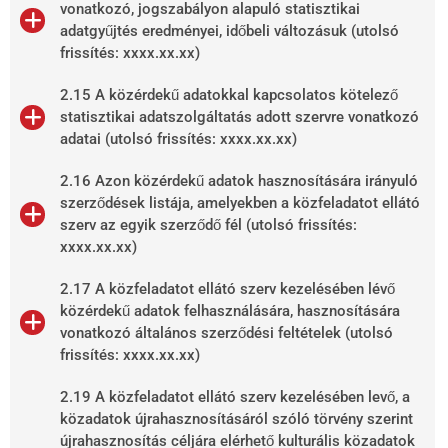
vonatkozó, jogszabályon alapuló statisztikai
adatgyűjtés eredményei, időbeli változásuk (utolsó
frissítés: xxxx.xx.xx)
2.15 A közérdekű adatokkal kapcsolatos kötelező
statisztikai adatszolgáltatás adott szervre vonatkozó
adatai (utolsó frissítés: xxxx.xx.xx)
2.16 Azon közérdekű adatok hasznosítására irányuló
szerződések listája, amelyekben a közfeladatot ellátó
szerv az egyik szerződő fél (utolsó frissítés:
xxxx.xx.xx)
2.17 A közfeladatot ellátó szerv kezelésében lévő
közérdekű adatok felhasználására, hasznosítására
vonatkozó általános szerződési feltételek (utolsó
frissítés: xxxx.xx.xx)
2.19 A közfeladatot ellátó szerv kezelésében levő, a
közadatok újrahasznosításáról szóló törvény szerint
újrahasznosítás céljára elérhető kulturális közadatok