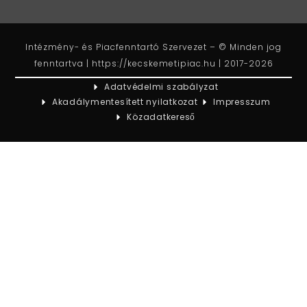
Intézmény- és Piacfenntartó Szervezet – © Minden jog
fenntartva | https://kecskemetipiac.hu | 2017-2026
Adatvédelmi szabályzat
Akadálymentesített nyilatkozat
Impresszum
Közadatkereső