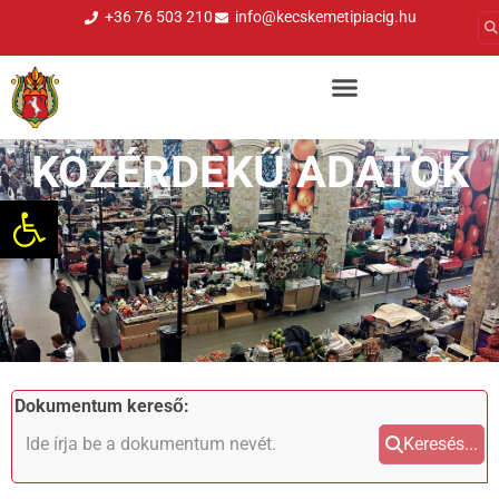
+36 76 503 210
info@kecskemetipiacig.hu
KÖZÉRDEKŰ ADATOK
Eszköztár megnyitása
Dokumentum kereső:
Keresés...