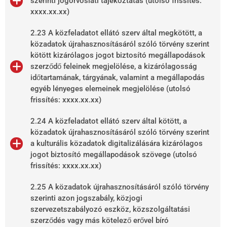
szerinti jogorvoslati tájékoztatás (utolsó frissítés:
xxxx.xx.xx)
2.23 A közfeladatot ellátó szerv által megkötött, a
közadatok újrahasznosításáról szóló törvény szerint
kötött kizárólagos jogot biztosító megállapodások
szerződő feleinek megjelölése, a kizárólagosság
időtartamának, tárgyának, valamint a megállapodás
egyéb lényeges elemeinek megjelölése (utolsó
frissítés: xxxx.xx.xx)
2.24 A közfeladatot ellátó szerv által kötött, a
közadatok újrahasznosításáról szóló törvény szerint
a kulturális közadatok digitalizálására kizárólagos
jogot biztosító megállapodások szövege (utolsó
frissítés: xxxx.xx.xx)
2.25 A közadatok újrahasznosításáról szóló törvény
szerinti azon jogszabály, közjogi
szervezetszabályozó eszköz, közszolgáltatási
szerződés vagy más kötelező erővel bíró