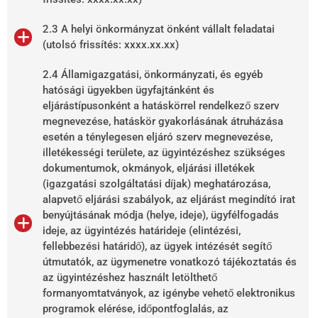
2.3 A helyi önkormányzat önként vállalt feladatai
(utolsó frissítés: xxxx.xx.xx)
2.4 Államigazgatási, önkormányzati, és egyéb
hatósági ügyekben ügyfajtánként és
eljárástípusonként a hatáskörrel rendelkező szerv
megnevezése, hatáskör gyakorlásának átruházása
esetén a ténylegesen eljáró szerv megnevezése,
illetékességi területe, az ügyintézéshez szükséges
dokumentumok, okmányok, eljárási illetékek
(igazgatási szolgáltatási díjak) meghatározása,
alapvető eljárási szabályok, az eljárást megindító irat
benyújtásának módja (helye, ideje), ügyfélfogadás
ideje, az ügyintézés határideje (elintézési,
fellebbezési határidő), az ügyek intézését segítő
útmutatók, az ügymenetre vonatkozó tájékoztatás és
az ügyintézéshez használt letölthető
formanyomtatványok, az igénybe vehető elektronikus
programok elérése, időpontfoglalás, az