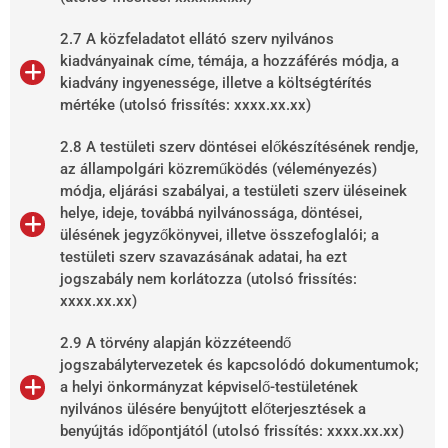
2.7 A közfeladatot ellátó szerv nyilvános
kiadványainak címe, témája, a hozzáférés módja, a
kiadvány ingyenessége, illetve a költségtérítés
mértéke (utolsó frissítés: xxxx.xx.xx)
2.8 A testületi szerv döntései előkészítésének rendje,
az állampolgári közreműködés (véleményezés)
módja, eljárási szabályai, a testületi szerv üléseinek
helye, ideje, továbbá nyilvánossága, döntései,
ülésének jegyzőkönyvei, illetve összefoglalói; a
testületi szerv szavazásának adatai, ha ezt
jogszabály nem korlátozza (utolsó frissítés:
xxxx.xx.xx)
2.9 A törvény alapján közzéteendő
jogszabálytervezetek és kapcsolódó dokumentumok;
a helyi önkormányzat képviselő-testületének
nyilvános ülésére benyújtott előterjesztések a
benyújtás időpontjától (utolsó frissítés: xxxx.xx.xx)