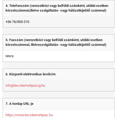
4. Telefonszám (nemzetközi vagy belföldi számként, utóbbi esetben
körzetszámmal,illetve szolgáltatás- vagy hálózatkijelölő számmal)
+36-76/503-210
5. Faxszám (nemzetközi vagy belföldi számként, utóbbi esetben
körzetszámmal, illetveszolgáltatás- vagy hálózatkijelölő számmal)
nincs
6. Központi elektronikus levélcím
info@kecskemetipiacig.hu
7. A honlap URL-je
https://www.kecskemetipiac.hu