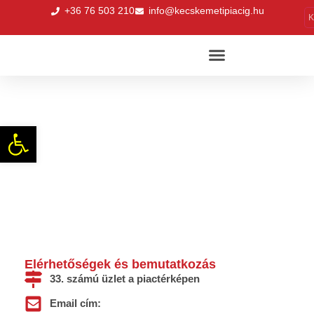
+36 76 503 210
info@kecskemetipiacig.hu
K
Proviant Kft.
Eszköztár megnyitása
Elérhetőségek és bemutatkozás
33. számú üzlet a piactérképen
Email cím: