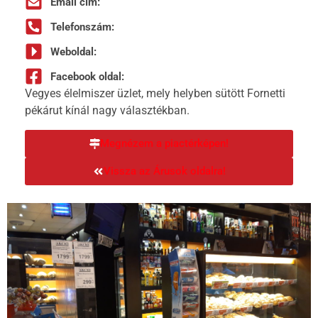
Email cím:
Telefonszám:
Weboldal:
Facebook oldal:
Vegyes élelmiszer üzlet, mely helyben sütött Fornetti
pékárut kínál nagy választékban.
Megnézem a piactérképen!
Vissza az Árusok oldalra!