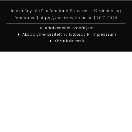
Intézmény- és Piacfenntartó Szervezet – © Minden jog
fenntartva | https://kecskemetipiac.hu | 2017-2026
Adatvédelmi szabályzat
Akadálymentesített nyilatkozat
Impresszum
Közadatkereső