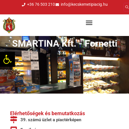
+36 76 503 210
info@kecskemetipiacig.hu
SMARTINA Kft. - Fornetti
Eszköztár megnyitása
Elérhetőségek és bemutatkozás
39. számú üzlet a piactérképen