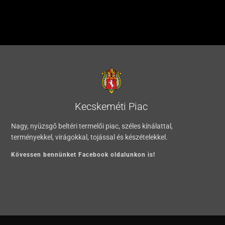
Kecskeméti Piac
Nagy, nyüzsgő beltéri termelői piac, széles kínálattal,
terményekkel, virágokkal, tojással és készételekkel.
Kövessen bennünket Facebook oldalunkon is!