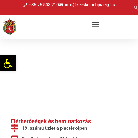
+36 76 503 210
info@kecskemetipiacig.hu
Tóth József - füstölt áru
Eszköztár megnyitása
Elérhetőségek és bemutatkozás
19. számú üzlet a piactérképen