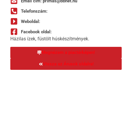
Email cím: primas@bbnet.hu
Telefonszám:
Weboldal:
Facebook oldal:
Házilas ízek, füstölt húskészítmények.
Megnézem a piactérképen!
Vissza az Árusok oldalra!