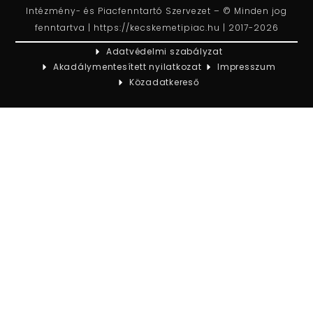
Intézmény- és Piacfenntartó Szervezet – © Minden jog
fenntartva | https://kecskemetipiac.hu | 2017-2026
Adatvédelmi szabályzat
Akadálymentesített nyilatkozat
Impresszum
Közadatkereső