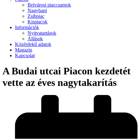
Belvárosi piaccsarnok
Nagybani
Zsibpiac
Kispiacok
Információk
Nyitvatartások
Állások
Közérdekű adatok
Magazin
Kapcsolat
A Budai utcai Piacon kezdetét
vette az éves nagytakarítás