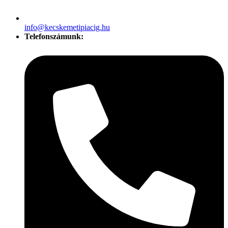
info@kecskemetipiacig.hu
Telefonszámunk: