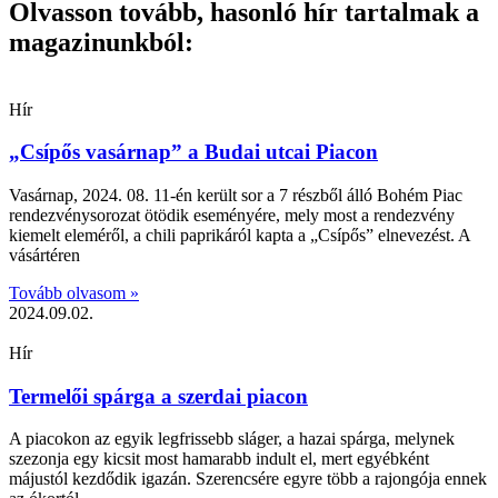
Olvasson tovább, hasonló hír tartalmak a
magazinunkból:
Hír
„Csípős vasárnap” a Budai utcai Piacon
Vasárnap, 2024. 08. 11-én került sor a 7 részből álló Bohém Piac
rendezvénysorozat ötödik eseményére, mely most a rendezvény
kiemelt eleméről, a chili paprikáról kapta a „Csípős” elnevezést. A
vásártéren
Tovább olvasom »
2024.09.02.
Hír
Termelői spárga a szerdai piacon
A piacokon az egyik legfrissebb sláger, a hazai spárga, melynek
szezonja egy kicsit most hamarabb indult el, mert egyébként
májustól kezdődik igazán. Szerencsére egyre több a rajongója ennek