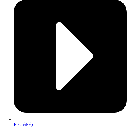
Piactérkép