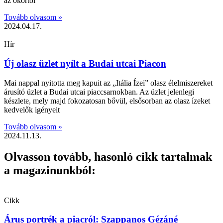
az ókortól
Tovább olvasom »
2024.04.17.
Hír
Új olasz üzlet nyílt a Budai utcai Piacon
Mai nappal nyitotta meg kapuit az „Itália Ízei” olasz élelmiszereket
árusító üzlet a Budai utcai piaccsarnokban. Az üzlet jelenlegi
készlete, mely majd fokozatosan bővül, elsősorban az olasz ízeket
kedvelők igényeit
Tovább olvasom »
2024.11.13.
Olvasson tovább, hasonló cikk tartalmak
a magazinunkból:
Cikk
Árus portrék a piacról: Szappanos Gézáné