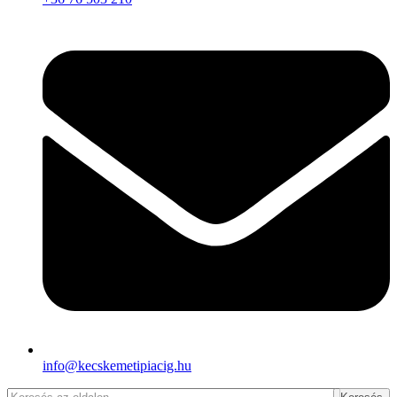
info@kecskemetipiacig.hu