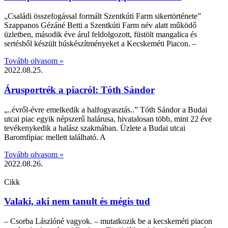
„Családi összefogással formált Szentkúti Farm sikertörténete”
Szappanos Gézáné Betti a Szentkúti Farm név alatt működő
üzletben, második éve árul feldolgozott, füstölt mangalica és
sertésből készült húskészítményeket a Kecskeméti Piacon. –
Tovább olvasom »
2022.08.25.
Árusportrék a piacról: Tóth Sándor
„..évről-évre emelkedik a halfogyasztás..” Tóth Sándor a Budai
utcai piac egyik népszerű halárusa, hivatalosan több, mint 22 éve
tevékenykedik a halász szakmában. Üzlete a Budai utcai
Baromfipiac mellett található. A
Tovább olvasom »
2022.08.26.
Cikk
Valaki, aki nem tanult és mégis tud
– Csorba Lászlóné vagyok. – mutatkozik be a kecskeméti piacon