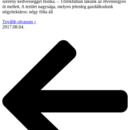
szerény kedvességgel Ilonka. – Törökfáiban lakunk az ötvennégyes
út mellett. A terület nagysága, melyen jelenleg gazdálkodunk
négyhektáros: négy fólia áll
Tovább olvasom »
2017.08.04.