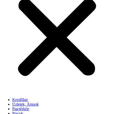
Kezdőlap
Üzletek, Árusok
Piactérkép
Piacok