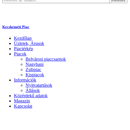
Keresés
Kecskeméti Piac
Kezdőlap
Üzletek, Árusok
Piactérkép
Piacok
Belvárosi piaccsarnok
Nagybani
Zsibpiac
Kispiacok
Információk
Nyitvatartások
Állások
Közérdekű adatok
Magazin
Kapcsolat