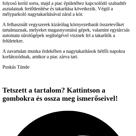
folyosó kerül sorra, majd a piac épületéhez kapcsolódó szabadtér
asztalainak fertőtlenítése és takarítása következik. Végül a
mélyparkoló nagytakarításával zárul a kör.
A felhasznált vegyszerek kizárólag környezetbarát összetevőket
tartalmaznak, melyeket magasnyomású gépek, valamint egytárcsás
automata súrológépek segítségével visznek fel a takarítók a
felületekre.
A zavartalan munka érdekében a nagytakarítások hétfői napokra
korlátozódnak, amikor a piac zárva tart.
Puskás Tünde
Tetszett a tartalom? Kattintson a
gombokra és ossza meg ismerőseivel!