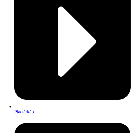
Piactérkép