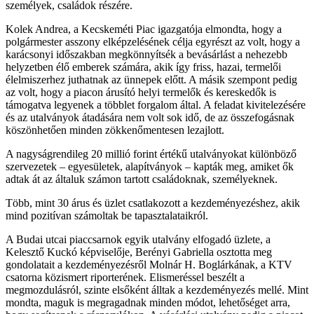
személyek, családok részére.
Kolek Andrea, a Kecskeméti Piac igazgatója elmondta, hogy a
polgármester asszony elképzelésének célja egyrészt az volt, hogy a
karácsonyi időszakban megkönnyítsék a bevásárlást a nehezebb
helyzetben élő emberek számára, akik így friss, hazai, termelői
élelmiszerhez juthatnak az ünnepek előtt. A másik szempont pedig
az volt, hogy a piacon árusító helyi termelők és kereskedők is
támogatva legyenek a többlet forgalom által. A feladat kivitelezésére
és az utalványok átadására nem volt sok idő, de az összefogásnak
köszönhetően minden zökkenőmentesen lezajlott.
A nagyságrendileg 20 millió forint értékű utalványokat különböző
szervezetek – egyesületek, alapítványok – kapták meg, amiket ők
adtak át az általuk számon tartott családoknak, személyeknek.
Több, mint 30 árus és üzlet csatlakozott a kezdeményezéshez, akik
mind pozitívan számoltak be tapasztalataikról.
A Budai utcai piaccsarnok egyik utalvány elfogadó üzlete, a
Kelesztő Kuckó képviselője, Berényi Gabriella osztotta meg
gondolatait a kezdeményezésről Molnár H. Boglárkának, a KTV
csatorna közismert riporterének. Elismeréssel beszélt a
megmozdulásról, szinte elsőként álltak a kezdeményezés mellé. Mint
mondta, maguk is megragadnak minden módot, lehetőséget arra,