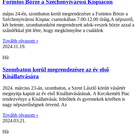
Forintos Börze a Széchenyivárosi Kispiacon
május 24-én, szombaton kerül megrendezésre a Forintos Börze a
Széchenyivárosi Kispiac csarnokában 7.00-12.00 óráig.A népszerű,
két hetente, szombatonként megrendezett adok-veszek börze azzal a
szándékkal jött létre, hogy megkönnyítse a családok
Tovább olvasom »
2024.11.19.
Hír
Szombaton kerül megrendezésre az év első
Kisállatvására
2024. március 23-án, szombaton, a Szent László körúti vásártér
megnyitja kapuit az év első Kisállatvásárának. A Kecskeméti Piac
rendezvénye a Kisállatvásár, felnőttek és gyermekek körében is
nagy népszerűségnek örvend. Az
Tovább olvasom »
2024.03.21.
Hír