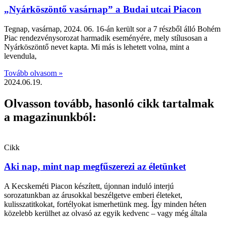
„Nyárköszöntő vasárnap” a Budai utcai Piacon
Tegnap, vasárnap, 2024. 06. 16-án került sor a 7 részből álló Bohém
Piac rendezvénysorozat harmadik eseményére, mely stílusosan a
Nyárköszöntő nevet kapta. Mi más is lehetett volna, mint a
levendula,
Tovább olvasom »
2024.06.19.
Olvasson tovább, hasonló cikk tartalmak
a magazinunkból:
Cikk
Aki nap, mint nap megfűszerezi az életünket
A Kecskeméti Piacon készített, újonnan induló interjú
sorozatunkban az árusokkal beszélgetve emberi életeket,
kulisszatitkokat, fortélyokat ismerhetünk meg. Így minden héten
közelebb kerülhet az olvasó az egyik kedvenc – vagy még általa