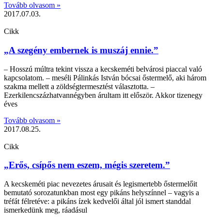
Tovább olvasom »
2017.07.03.
Cikk
„A szegény embernek is muszáj ennie.”
– Hosszú múltra tekint vissza a kecskeméti belvárosi piaccal való
kapcsolatom. – meséli Pálinkás István bócsai őstermelő, aki három
szakma mellett a zöldségtermesztést választotta. –
Ezerkilencszázhatvannégyben árultam itt először. Akkor tizenegy
éves
Tovább olvasom »
2017.08.25.
Cikk
„Erős, csípős nem eszem, mégis szeretem.”
A kecskeméti piac nevezetes árusait és legismertebb őstermelőit
bemutató sorozatunkban most egy pikáns helyszínnel – vagyis a
tréfát félretéve: a pikáns ízek kedvelői által jól ismert standdal
ismerkedünk meg, ráadásul