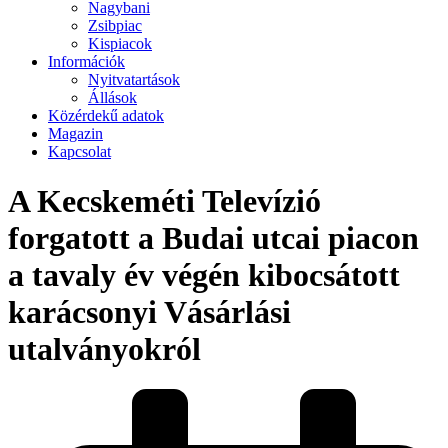
Nagybani
Zsibpiac
Kispiacok
Információk
Nyitvatartások
Állások
Közérdekű adatok
Magazin
Kapcsolat
A Kecskeméti Televízió
forgatott a Budai utcai piacon
a tavaly év végén kibocsátott
karácsonyi Vásárlási
utalványokról