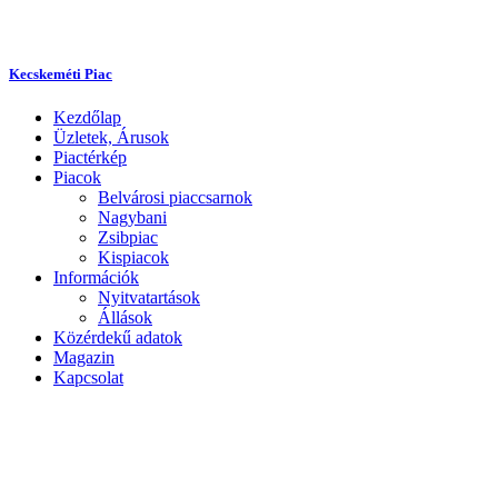
Kecskeméti Piac
Kezdőlap
Üzletek, Árusok
Piactérkép
Piacok
Belvárosi piaccsarnok
Nagybani
Zsibpiac
Kispiacok
Információk
Nyitvatartások
Állások
Közérdekű adatok
Magazin
Kapcsolat