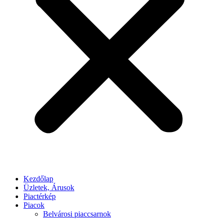
Kezdőlap
Üzletek, Árusok
Piactérkép
Piacok
Belvárosi piaccsarnok