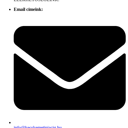
Email címeink:
info@kecskemetipiacig.hu