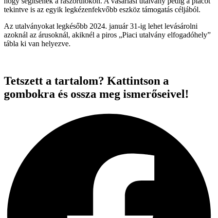
hogy segítsenek a rászorulókon. A vásárlási utalvány pedig a piacot
tekintve is az egyik legkézenfekvőbb eszköz támogatás céljából.
Az utalványokat legkésőbb 2024. január 31-ig lehet levásárolni
azoknál az árusoknál, akiknél a piros „Piaci utalvány elfogadóhely”
tábla ki van helyezve.
Tetszett a tartalom? Kattintson a
gombokra és ossza meg ismerőseivel!