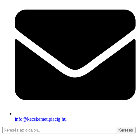
info@kecskemetipiacig.hu
Keresés