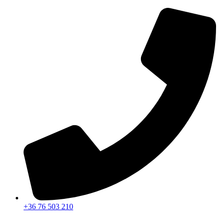
Ugrás
a
tartalomhoz
+36 76 503 210