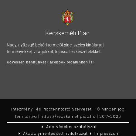
Kecskeméti Piac
Nagy, nyüzsgő beltéri termelői piac, széles kínálattal,
terményekkel, virágokkal, tojással és készételekkel.
Kövessen bennünket Facebook oldalunkon is!
Intézmény- és Piacfenntartó Szervezet – © Minden jog
fenntartva | https://kecskemetipiac.hu | 2017-2026
Adatvédelmi szabályzat
Akadálymentesített nyilatkozat
Impresszum