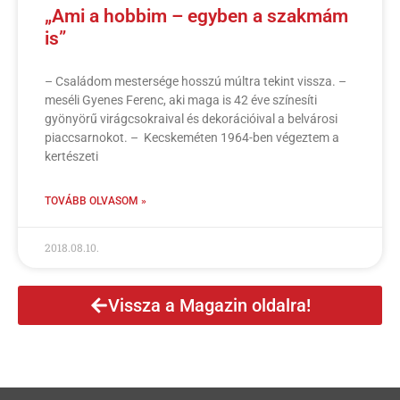
„Ami a hobbim – egyben a szakmám
is”
– Családom mestersége hosszú múltra tekint vissza. –
meséli Gyenes Ferenc, aki maga is 42 éve színesíti
gyönyörű virágcsokraival és dekorációival a belvárosi
piaccsarnokot. – Kecskeméten 1964-ben végeztem a
kertészeti
TOVÁBB OLVASOM »
2018.08.10.
Vissza a Magazin oldalra!