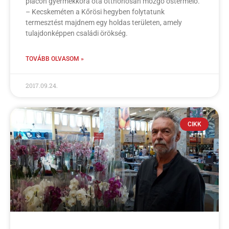
piacon gyermekkora óta otthonosan mozgó őstermelő.
– Kecskeméten a Kőrösi hegyben folytatunk
termesztést majdnem egy holdas területen, amely
tulajdonképpen családi örökség.
TOVÁBB OLVASOM »
2017.09.24.
CIKK