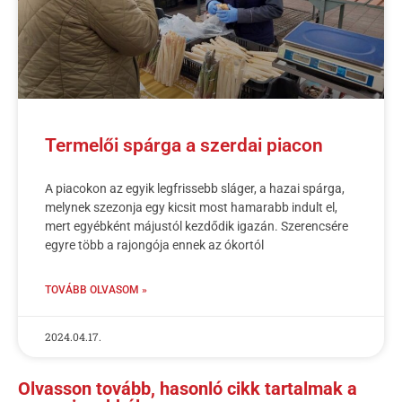
Termelői spárga a szerdai piacon
A piacokon az egyik legfrissebb sláger, a hazai spárga,
melynek szezonja egy kicsit most hamarabb indult el,
mert egyébként májustól kezdődik igazán. Szerencsére
egyre több a rajongója ennek az ókortól
TOVÁBB OLVASOM »
2024.04.17.
Olvasson tovább, hasonló cikk tartalmak a