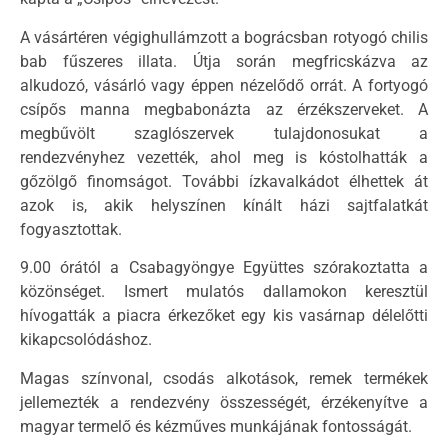
A vásártéren végighullámzott a bográcsban rotyogó chilis
bab fűszeres illata. Útja során megfricskázva az
alkudozó, vásárló vagy éppen nézelődő orrát. A fortyogó
csípős manna megbabonázta az érzékszerveket. A
megbűvölt szaglószervek tulajdonosukat a
rendezvényhez vezették, ahol meg is kóstolhatták a
gőzölgő finomságot. További ízkavalkádot élhettek át
azok is, akik helyszínen kínált házi sajtfalatkát
fogyasztottak.
9.00 órától a Csabagyöngye Együttes szórakoztatta a
közönséget. Ismert mulatós dallamokon keresztül
hívogatták a piacra érkezőket egy kis vasárnap délelőtti
kikapcsolódáshoz.
Magas színvonal, csodás alkotások, remek termékek
jellemezték a rendezvény összességét, érzékenyítve a
magyar termelő és kézműves munkájának fontosságát.