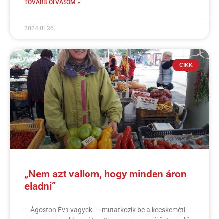
TOVÁBB OLVASOM »
2024.01.26.
CIKK
„Nem azt vallom, hogy minden áron
eladni”
– Ágoston Éva vagyok. – mutatkozik be a kecskeméti