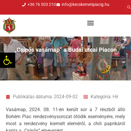
+36 76 503 210
info@kecskemetipiacig.hu
„Csípős vasárnap” a Budai utcai Piacon
Eszköztár megnyitása
Publikálás dátuma:
2024-09-02
Kategória:
Hír
Vasárnap, 2024. 08. 11-én került sor a 7 részből álló
Bohém Piac rendezvénysorozat ötödik eseményére, mely
most a rendezvény kiemelt eleméről, a chili paprikáról
kapta a „Csípős” elnevezést.