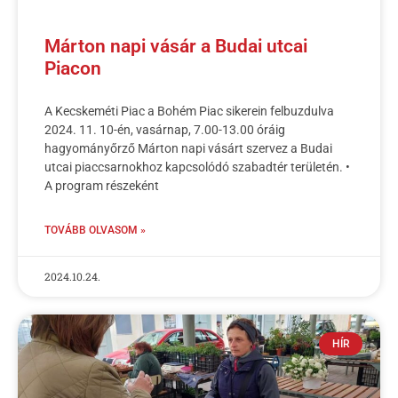
Márton napi vásár a Budai utcai
Piacon
A Kecskeméti Piac a Bohém Piac sikerein felbuzdulva
2024. 11. 10-én, vasárnap, 7.00-13.00 óráig
hagyományőrző Márton napi vásárt szervez a Budai
utcai piaccsarnokhoz kapcsolódó szabadtér területén. •
A program részeként
TOVÁBB OLVASOM »
2024.10.24.
HÍR