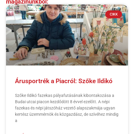
magazinunkból:
CIKK
Árusportrék a Piacról: Szőke Ildikó
Szőke Ildikó fazekas pályafutásának kibontakozása a
Budai utcai piacon kezdődött 8 évvel ezelőtt. A népi
fazekas és népi játszóház vezető alapszakmája ugyan
kertész üzemmérnök és közgazdász, de szívéhez mindig
a