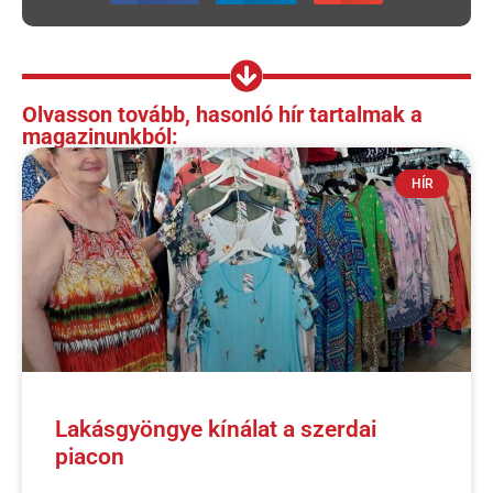
Olvasson tovább, hasonló hír tartalmak a
magazinunkból:
HÍR
Lakásgyöngye kínálat a szerdai
piacon