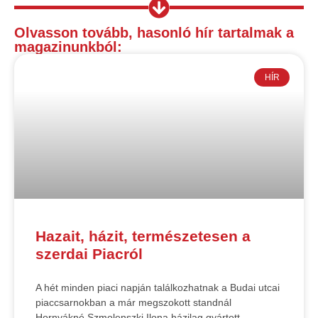
Olvasson tovább, hasonló hír tartalmak a
magazinunkból:
HÍR
Hazait, házit, természetesen a
szerdai Piacról
A hét minden piaci napján találkozhatnak a Budai utcai
piaccsarnokban a már megszokott standnál
Hornyákné Szmolenszki Ilona házilag gyártott