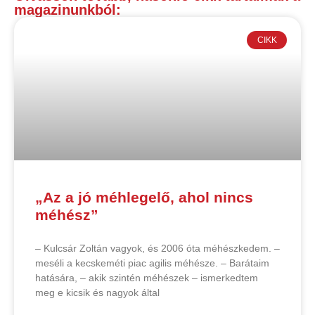
magazinunkból:
CIKK
„Az a jó méhlegelő, ahol nincs
méhész”
– Kulcsár Zoltán vagyok, és 2006 óta méhészkedem. –
meséli a kecskeméti piac agilis méhésze. – Barátaim
hatására, – akik szintén méhészek – ismerkedtem
meg e kicsik és nagyok által