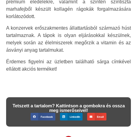
prémium eledelekre, valamint a szintén színtiszta
marhafejből készült kollagén rágokák forgalmazására
korlátozódott.
A konzervek erőszakmentes állattartásból származó húst
tartalmaznak. A tápok is olyan eljárásokkal készülnek,
melyek során az élelmiszerek megőrzik a vitamin és az
ásványi anyag tartalmukat.
Érdemes figyelni az üzletben található sárga címkével
ellátott akciós terméket!
Tetszett a tartalom? Kattintson a gombokra és ossza
meg ismerőseivel!
Facebook
LinkedIn
Email