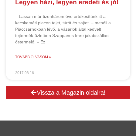
Legyen házi, legyen eredeti és jó!
– Lassan már tizenhárom éve értékesítünk itt a
kecskeméti piacon tejet, túrót és sajtot. – meséli a
Piaccsarnokban lévő, a vásárlók által kedvelt
tejtermék-üzletben Szappanos Imre jakabszállási
őstermelő. – Ez
TOVÁBB OLVASOM »
2017.08.16.
Vissza a Magazin oldalra!