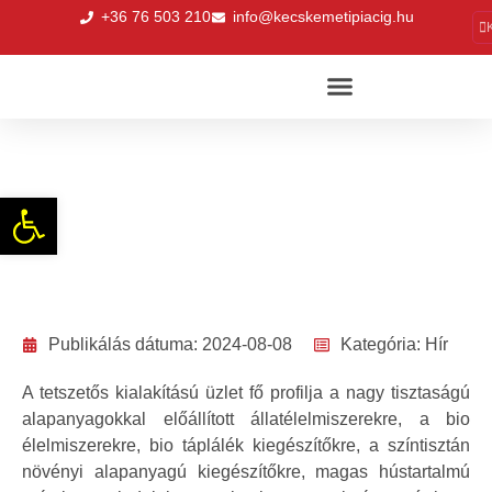
+36 76 503 210
info@kecskemetipiacig.hu
Elemorzsi a tudatos gazdikért a szerdai
piacon
Eszköztár megnyitása
Publikálás dátuma:
2024-08-08
Kategória:
Hír
A tetszetős kialakítású üzlet fő profilja a nagy tisztaságú
alapanyagokkal előállított állatélelmiszerekre, a bio
élelmiszerekre, bio táplálék kiegészítőkre, a színtisztán
növényi alapanyagú kiegészítőkre, magas hústartalmú