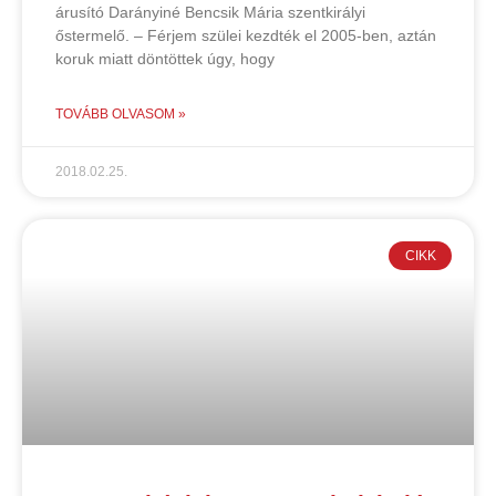
árusító Darányiné Bencsik Mária szentkirályi
őstermelő. – Férjem szülei kezdték el 2005-ben, aztán
koruk miatt döntöttek úgy, hogy
TOVÁBB OLVASOM »
2018.02.25.
CIKK