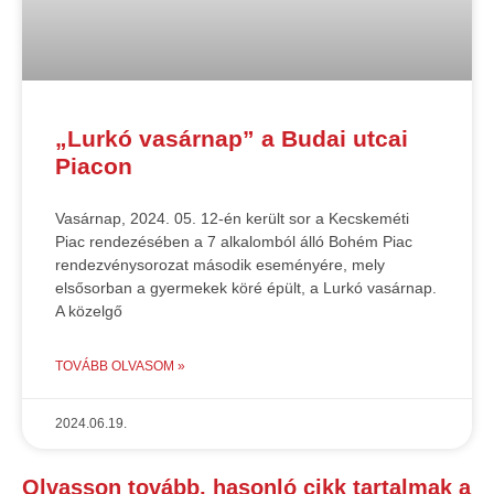
„Lurkó vasárnap” a Budai utcai
Piacon
Vasárnap, 2024. 05. 12-én került sor a Kecskeméti
Piac rendezésében a 7 alkalomból álló Bohém Piac
rendezvénysorozat második eseményére, mely
elsősorban a gyermekek köré épült, a Lurkó vasárnap.
A közelgő
TOVÁBB OLVASOM »
2024.06.19.
Olvasson tovább, hasonló cikk tartalmak a