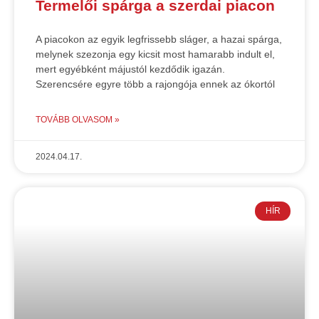
Termelői spárga a szerdai piacon
A piacokon az egyik legfrissebb sláger, a hazai spárga,
melynek szezonja egy kicsit most hamarabb indult el,
mert egyébként májustól kezdődik igazán.
Szerencsére egyre több a rajongója ennek az ókortól
TOVÁBB OLVASOM »
2024.04.17.
HÍR