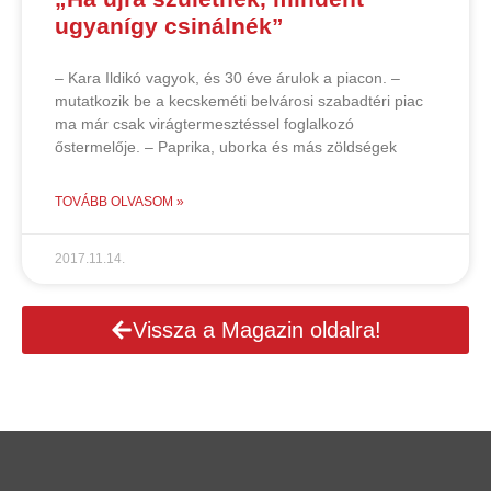
ugyanígy csinálnék”
– Kara Ildikó vagyok, és 30 éve árulok a piacon. –
mutatkozik be a kecskeméti belvárosi szabadtéri piac
ma már csak virágtermesztéssel foglalkozó
őstermelője. – Paprika, uborka és más zöldségek
TOVÁBB OLVASOM »
2017.11.14.
Vissza a Magazin oldalra!