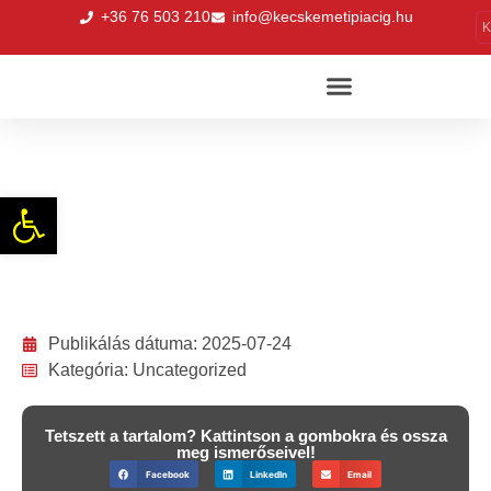
+36 76 503 210
info@kecskemetipiacig.hu
K
Főzött fagylalt a Budai utcai piacon
Eszköztár megnyitása
Publikálás dátuma:
2025-07-24
Kategória:
Uncategorized
Tetszett a tartalom? Kattintson a gombokra és ossza
meg ismerőseivel!
Facebook
LinkedIn
Email