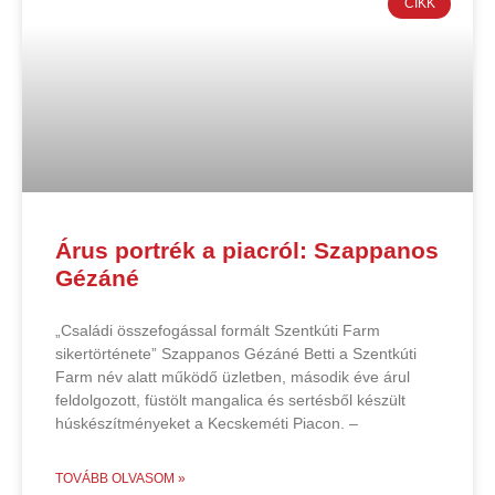
CIKK
Árus portrék a piacról: Szappanos
Gézáné
„Családi összefogással formált Szentkúti Farm
sikertörténete” Szappanos Gézáné Betti a Szentkúti
Farm név alatt működő üzletben, második éve árul
feldolgozott, füstölt mangalica és sertésből készült
húskészítményeket a Kecskeméti Piacon. –
TOVÁBB OLVASOM »