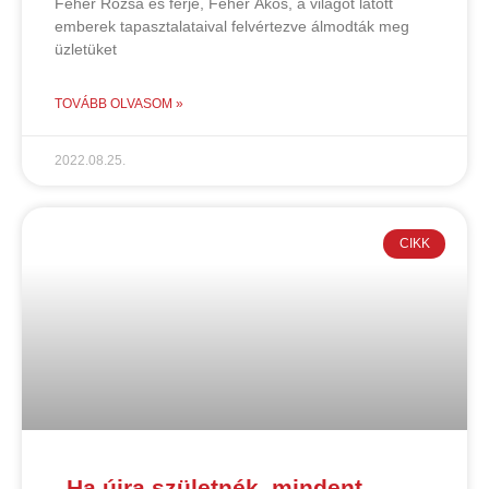
Fehér Rózsa és férje, Fehér Ákos, a világot látott
emberek tapasztalataival felvértezve álmodták meg
üzletüket
TOVÁBB OLVASOM »
2022.08.25.
CIKK
„Ha újra születnék, mindent