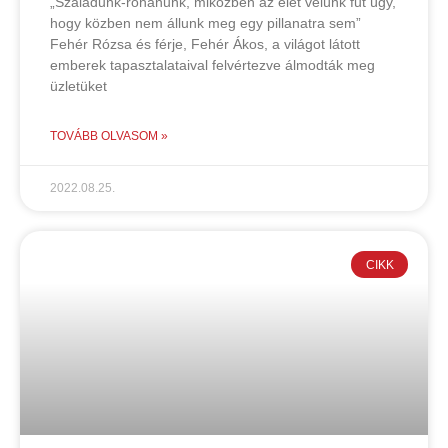
„Szaladunk-rohanunk, miközben az élet velünk fut úgy,
hogy közben nem állunk meg egy pillanatra sem”
Fehér Rózsa és férje, Fehér Ákos, a világot látott
emberek tapasztalataival felvértezve álmodták meg
üzletüket
TOVÁBB OLVASOM »
2022.08.25.
CIKK