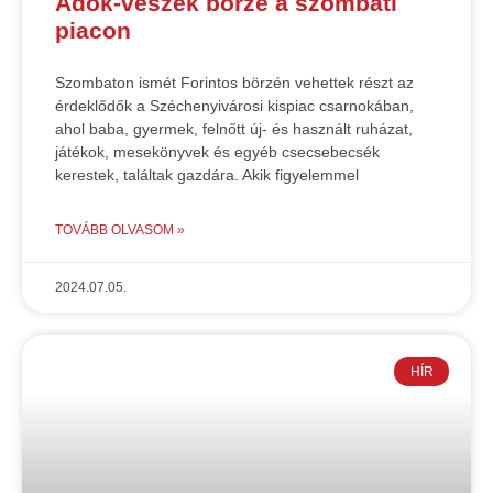
Adok-veszek börze a szombati
piacon
Szombaton ismét Forintos börzén vehettek részt az
érdeklődők a Széchenyivárosi kispiac csarnokában,
ahol baba, gyermek, felnőtt új- és használt ruházat,
játékok, mesekönyvek és egyéb csecsebecsék
kerestek, találtak gazdára. Akik figyelemmel
TOVÁBB OLVASOM »
2024.07.05.
HÍR