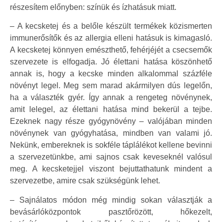
részesítem előnyben: színük és ízhatásuk miatt.
– A kecsketej és a belőle készült termékek közismerten
immunerősítők és az allergia elleni hatásuk is kimagasló.
A kecsketej könnyen emészthető, fehérjéjét a csecsemők
szervezete is elfogadja. Jó élettani hatása köszönhető
annak is, hogy a kecske minden alkalommal százféle
növényt legel. Meg sem marad akármilyen dús legelőn,
ha a választék gyér. Így annak a rengeteg növénynek,
amit lelegel, az élettani hatása mind bekerül a tejbe.
Ezeknek nagy része gyógynövény – valójában minden
növénynek van gyógyhatása, mindben van valami jó.
Nekünk, embereknek is sokféle táplálékot kellene bevinni
a szervezetünkbe, ami sajnos csak keveseknél valósul
meg. A kecsketejjel viszont bejuttathatunk mindent a
szervezetbe, amire csak szükségünk lehet.
– Sajnálatos módon még mindig sokan választják a
bevásárlóközpontok pasztőrözött, hőkezelt,