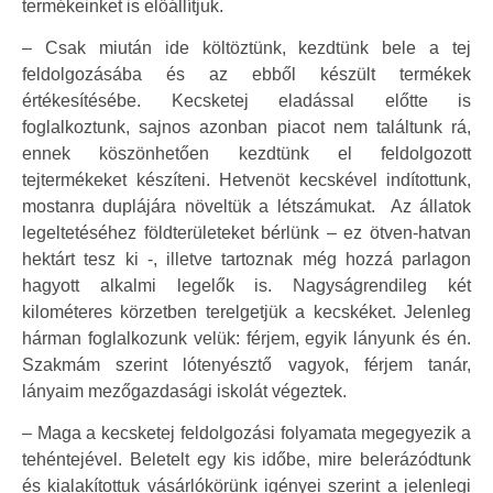
termékeinket is előállítjuk.
– Csak miután ide költöztünk, kezdtünk bele a tej
feldolgozásába és az ebből készült termékek
értékesítésébe. Kecsketej eladással előtte is
foglalkoztunk, sajnos azonban piacot nem találtunk rá,
ennek köszönhetően kezdtünk el feldolgozott
tejtermékeket készíteni. Hetvenöt kecskével indítottunk,
mostanra duplájára növeltük a létszámukat. Az állatok
legeltetéséhez földterületeket bérlünk – ez ötven-hatvan
hektárt tesz ki -, illetve tartoznak még hozzá parlagon
hagyott alkalmi legelők is. Nagyságrendileg két
kilométeres körzetben terelgetjük a kecskéket. Jelenleg
hárman foglalkozunk velük: férjem, egyik lányunk és én.
Szakmám szerint lótenyésztő vagyok, férjem tanár,
lányaim mezőgazdasági iskolát végeztek.
– Maga a kecsketej feldolgozási folyamata megegyezik a
tehéntejével. Beletelt egy kis időbe, mire belerázódtunk
és kialakítottuk vásárlókörünk igényei szerint a jelenlegi