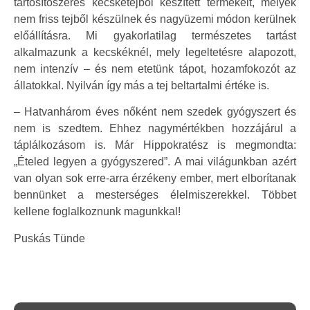
tartósítószeres kecsketejből készített termékeit, melyek
nem friss tejből készülnek és nagyüzemi módon kerülnek
előállításra. Mi gyakorlatilag természetes tartást
alkalmazunk a kecskéknél, mely legeltetésre alapozott,
nem intenzív – és nem etetünk tápot, hozamfokozót az
állatokkal. Nyilván így más a tej beltartalmi értéke is.
– Hatvanhárom éves nőként nem szedek gyógyszert és
nem is szedtem. Ehhez nagymértékben hozzájárul a
táplálkozásom is. Már Hippokratész is megmondta:
„Ételed legyen a gyógyszered”. A mai világunkban azért
van olyan sok erre-arra érzékeny ember, mert elborítanak
bennünket a mesterséges élelmiszerekkel. Többet
kellene foglalkoznunk magunkkal!
Puskás Tünde