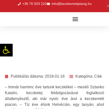
+36 76 503 210
info@kecskemetipiacig.hu
K
„Ételed legyen a gyógyszered”
Eszköztár megnyitása
Publikálás dátuma:
2018-01-16
Kategória:
Cikk
– Immár harminc éve tartunk kecskéket – meséli Sztanko
Katalin, kecsketej feldolgozásával foglalkozó
állattenyésztő, aki már nyolc éve árul a kecskeméti
piacon. – Tíz éve élünk Helvécián, egy tanyán, ahol