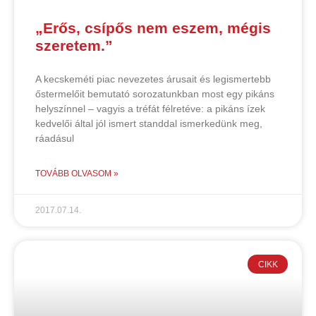
„Erős, csípős nem eszem, mégis
szeretem.”
A kecskeméti piac nevezetes árusait és legismertebb
őstermelőit bemutató sorozatunkban most egy pikáns
helyszínnel – vagyis a tréfát félretéve: a pikáns ízek
kedvelői által jól ismert standdal ismerkedünk meg,
ráadásul
TOVÁBB OLVASOM »
2017.07.14.
CIKK