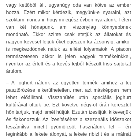
vagy kettőből áll, ugyanúgy oda van kötve az ember
hozzá. Ezért mikor kérdezik, megyünk-e nyaralni, azt
szoktam mondani, hogy mi egész évben nyaralunk. Télen
van két hónapunk, ami viszonylag könnyebbnek
mondható. Ekkor szinte csak etetjük az állatokat és
nagyon keveset fejjük őket egészen karácsonyig, amikor
is megkezdődnek náluk az ellési folyamatok. A piacon
természetesen akkor is jelen vagyok termékeinkkel,
ilyenkor az érlelt és a kevés tejből készült friss sajtokat
árulom.
– A joghurt nálunk az egyetlen termék, amihez a tej
pasztőrözése elkerülhetetlen, mert azt másképpen nem
lehet előállítani. Visszahűtés után speciális joghurt
kultúrával oltjuk be. Ezt követve négy-öt órán keresztül
hőn tartjuk, majd ismét hűtjük. Ezután ízesítjük, kikeverjük
és flakonozzuk. Az ízesítéséhez a szezonális időszakot
leszámítva mirelit gyümölcsöt használunk fel – én
leginkább a fekete áfonyát, a fekete ribizlit és a málnát