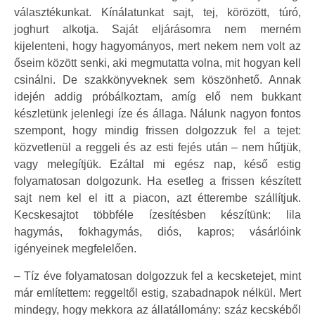
választékunkat. Kínálatunkat sajt, tej, körözött, túró,
joghurt alkotja. Saját eljárásomra nem merném
kijelenteni, hogy hagyományos, mert nekem nem volt az
őseim között senki, aki megmutatta volna, mit hogyan kell
csinálni. De szakkönyveknek sem köszönhető. Annak
idején addig próbálkoztam, amíg elő nem bukkant
készletünk jelenlegi íze és állaga. Nálunk nagyon fontos
szempont, hogy mindig frissen dolgozzuk fel a tejet:
közvetlenül a reggeli és az esti fejés után – nem hűtjük,
vagy melegítjük. Ezáltal mi egész nap, késő estig
folyamatosan dolgozunk. Ha esetleg a frissen készített
sajt nem kel el itt a piacon, azt étterembe szállítjuk.
Kecskesajtot többféle ízesítésben készítünk: lila
hagymás, fokhagymás, diós, kapros; vásárlóink
igényeinek megfelelően.
– Tíz éve folyamatosan dolgozzuk fel a kecsketejet, mint
már említettem: reggeltől estig, szabadnapok nélkül. Mert
mindegy, hogy mekkora az állatállomány: száz kecskéből