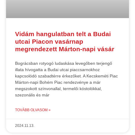
Vidám hangulatban telt a Budai
utcai Piacon vasárnap
megrendezett Márton-napi vásár
Bográcsban rotyogó ludaskása levegőben terjengő
illata hívogatta a Budai utcai piaccsarnokhoz
kapcsolódó szabadtérre érkezőket. A Kecskeméti Piac
Márton-napi Bohém Piac rendezvénye a már
megszokott színvonallal, termelői kóstolókkal,
szezonális és már
TOVÁBB OLVASOM »
2024.11.13.