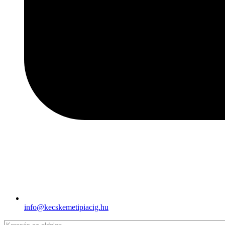
info@kecskemetipiacig.hu