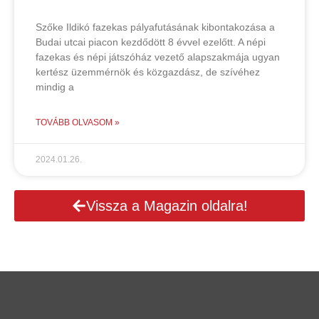
Szőke Ildikó fazekas pályafutásának kibontakozása a
Budai utcai piacon kezdődött 8 évvel ezelőtt. A népi
fazekas és népi játszóház vezető alapszakmája ugyan
kertész üzemmérnök és közgazdász, de szívéhez
mindig a
TOVÁBB OLVASOM »
2024.01.26.
Vissza a Magazin oldalra!