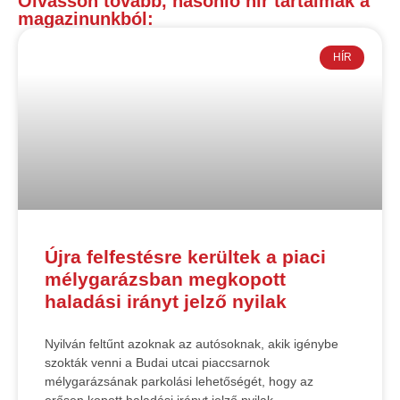
Olvasson tovább, hasonló hír tartalmak a
magazinunkból:
HÍR
Újra felfestésre kerültek a piaci
mélygarázsban megkopott
haladási irányt jelző nyilak
Nyilván feltűnt azoknak az autósoknak, akik igénybe
szokták venni a Budai utcai piaccsarnok
mélygarázsának parkolási lehetőségét, hogy az