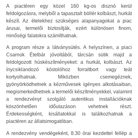
A piactéren egy közel 160 kg-os disznó kerül
feldolgozásra, melyből a tapasztalt böllér kolbászt, hurkát
készít. Az ételekhez szükséges alapanyagokat a piac
árusai, termelői biztosítják, ezért különösen finom,
minőségi falatokra számíthatnak.
A program része a látványsütés. A helyszínen, a piaci
Csarnok Ételbár jóvoltából, tárcsán sütik majd a
feldolgozott húskészítményeket: a hurkát, kolbászt. Az
ínycsiklandozó kóstolóhoz forraltbort vagy teát
kortyolhatnak. Miközben csemegéznek,
gyönyörködhetnek a kézművesek igényes alkotásaiban,
megismerkedhetnek a termelői készítményekkel, valamint
a rendezvényt szolgáló autentikus installációknak
köszönhetően időutazáson vehetnek részt.
Érdekességként, kisállatokkal is találkozhatnak a
piactéren az állatsimogatóban.
A rendezvény vendégeként, 8.30 órai kezdettel fellép a