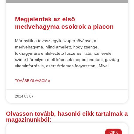
Megjelentek az első
medvehagyma csokrok a piacon
Már nyílik a tavasz egyik szupernövénye, a
medvehagyma. Mind amellett, hogy zsenge,
fokhagymára emlékeztető fűszeres illatú, ízű levelei
szinte bármilyen ételt képesek megbolondítani, gazdag
vitaminforrás is, ezért érdemes fogyasztani. Mivel
TOVÁBB OLVASOM »
2024.03.07.
Olvasson tovább, hasonló cikk tartalmak a
magazinunkból:
CIKK