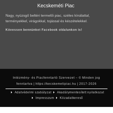
Kecskeméti Piac
Nagy, nyüzsgő beltéri termelői piac, széles kínálattal,
terményekkel, virágokkal, tojással és készételekkel.
Kövessen bennünket Facebook oldalunkon is!
Intézmény- és Piacfenntartó Szervezet – © Minden jog
fenntartva | https://kecskemetipiac.hu | 2017-2026
Adatvédelmi szabályzat
Akadálymentesített nyilatkozat
Impresszum
Közadatkereső