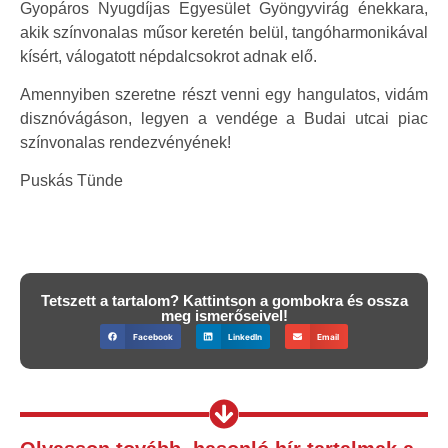
Gyopáros Nyugdíjas Egyesület Gyöngyvirág énekkara,
akik színvonalas műsor keretén belül, tangóharmonikával
kísért, válogatott népdalcsokrot adnak elő.
Amennyiben szeretne részt venni egy hangulatos, vidám
disznóvágáson, legyen a vendége a Budai utcai piac
színvonalas rendezvényének!
Puskás Tünde
Tetszett a tartalom? Kattintson a gombokra és ossza
meg ismerőseivel!
Facebook
LinkedIn
Email