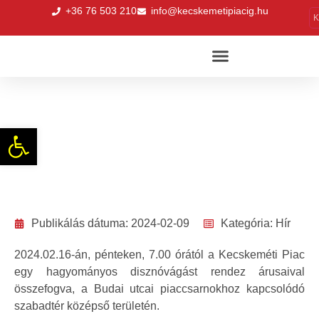
+36 76 503 210
info@kecskemetipiacig.hu
K
Hagyományokat idéző disznóvágás a
Budai utcai Piacon
Eszköztár megnyitása
Publikálás dátuma:
2024-02-09
Kategória:
Hír
2024.02.16-án, pénteken, 7.00 órától a Kecskeméti Piac
egy hagyományos disznóvágást rendez árusaival
összefogva, a Budai utcai piaccsarnokhoz kapcsolódó
szabadtér középső területén.