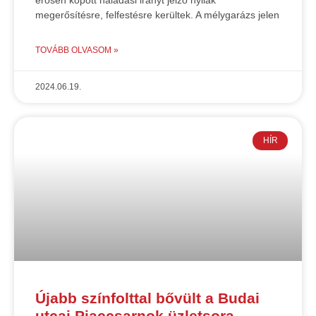
erősen kopott haladási irányt jelző nyilak
megerősítésre, felfestésre kerültek. A mélygarázs jelen
TOVÁBB OLVASOM »
2024.06.19.
HÍR
Újabb színfolttal bővült a Budai
utcai Piaccsarnok üzletsora