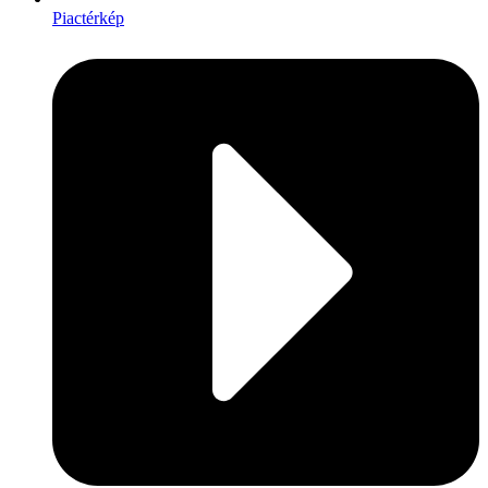
Piactérkép