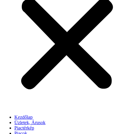
Kezdőlap
Üzletek, Árusok
Piactérkép
Piacok