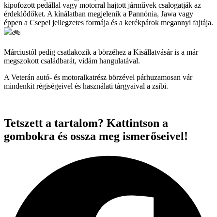
kipofozott pedállal vagy motorral hajtott járművek csalogatják az
érdeklődőket. A kínálatban megjelenik a Pannónia, Jawa vagy
éppen a Csepel jellegzetes formája és a kerékpárok megannyi fajtája.
Márciustól pedig csatlakozik a börzéhez a Kisállatvásár is a már
megszokott családbarát, vidám hangulatával.
A Veterán autó- és motoralkatrész börzével párhuzamosan vár
mindenkit régiségeivel és használati tárgyaival a zsibi.
Tetszett a tartalom? Kattintson a
gombokra és ossza meg ismerőseivel!