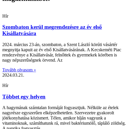
Hír
Szombaton kerül megrendezésre az év első
Kisállatvására
2024. március 23-án, szombaton, a Szent László körúti vásártér
megnyitja kapuit az év első Kisállatvásárának. A Kecskeméti Piac
rendezvénye a Kisállatvásár, felnőttek és gyermekek körében is
nagy népszerűségnek örvend. Az
Tovább olvasom »
2024.03.21.
Hír
Többet egy helyen
A hagymának számtalan formáját fogyasztjuk. Nélküle az ételek
nagyrésze egyszerűen elképzelhetetlen. Szervezetre gyakorolt
jótékonyhatása közismert. Télen, amikor híján vagyunk a
vitaminoknak, számíthatunk rá, mivel baktériumölő, tápláló zöldség.
A paprika fogyasztás