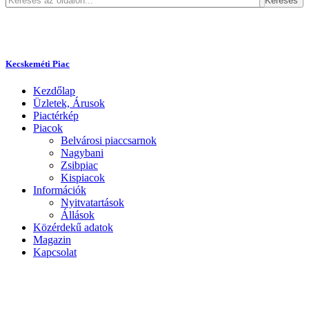
Keresés
Kecskeméti Piac
Kezdőlap
Üzletek, Árusok
Piactérkép
Piacok
Belvárosi piaccsarnok
Nagybani
Zsibpiac
Kispiacok
Információk
Nyitvatartások
Állások
Közérdekű adatok
Magazin
Kapcsolat