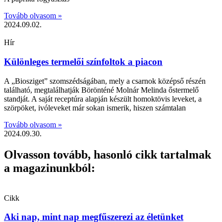
Tovább olvasom »
2024.09.02.
Hír
Különleges termelői színfoltok a piacon
A „Biosziget” szomszédságában, mely a csarnok középső részén
található, megtalálhatják Börönténé Molnár Melinda őstermelő
standját. A saját receptúra alapján készült homoktövis leveket, a
szörpöket, ivóleveket már sokan ismerik, hiszen számtalan
Tovább olvasom »
2024.09.30.
Olvasson tovább, hasonló cikk tartalmak
a magazinunkból:
Cikk
Aki nap, mint nap megfűszerezi az életünket