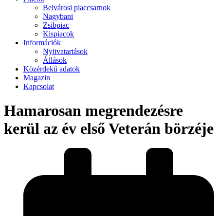
Belvárosi piaccsarnok
Nagybani
Zsibpiac
Kispiacok
Információk
Nyitvatartások
Állások
Közérdekű adatok
Magazin
Kapcsolat
Hamarosan megrendezésre
kerül az év első Veterán börzéje