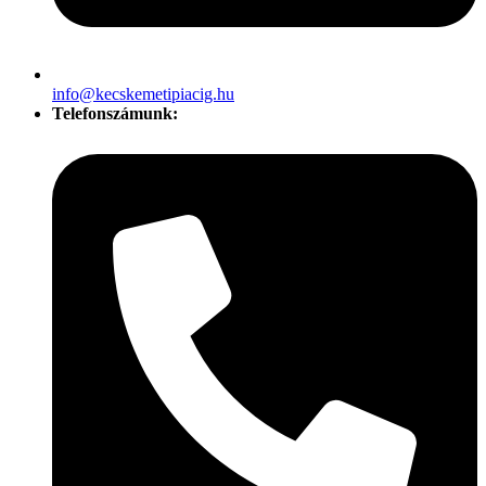
info@kecskemetipiacig.hu
Telefonszámunk: