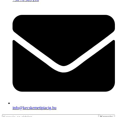
info@kecskemetipiacig.hu