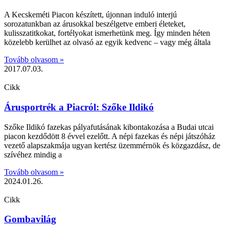
A Kecskeméti Piacon készített, újonnan induló interjú
sorozatunkban az árusokkal beszélgetve emberi életeket,
kulisszatitkokat, fortélyokat ismerhetünk meg. Így minden héten
közelebb kerülhet az olvasó az egyik kedvenc – vagy még általa
Tovább olvasom »
2017.07.03.
Cikk
Árusportrék a Piacról: Szőke Ildikó
Szőke Ildikó fazekas pályafutásának kibontakozása a Budai utcai
piacon kezdődött 8 évvel ezelőtt. A népi fazekas és népi játszóház
vezető alapszakmája ugyan kertész üzemmérnök és közgazdász, de
szívéhez mindig a
Tovább olvasom »
2024.01.26.
Cikk
Gombavilág