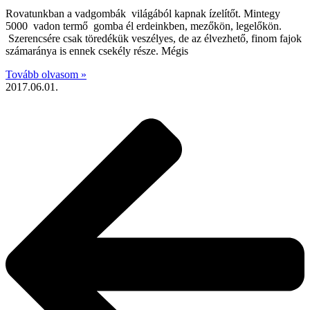
Rovatunkban a vadgombák világából kapnak ízelítőt. Mintegy
5000 vadon termő gomba él erdeinkben, mezőkön, legelőkön.
Szerencsére csak töredékük veszélyes, de az élvezhető, finom fajok
számaránya is ennek csekély része. Mégis
Tovább olvasom »
2017.06.01.