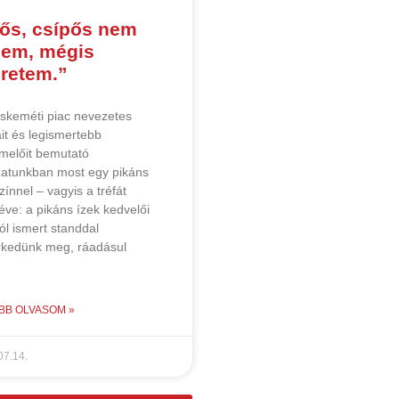
ős, csípős nem
zem, mégis
retem.”
skeméti piac nevezetes
it és legismertebb
melőit bemutató
zatunkban most egy pikáns
zínnel – vagyis a tréfát
téve: a pikáns ízek kedvelői
 jól ismert standdal
rkedünk meg, ráadásul
BB OLVASOM »
07.14.