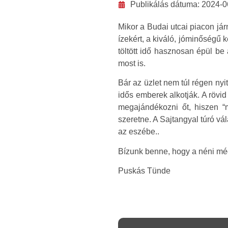
Publikálás dátuma:
2024-0
Mikor a Budai utcai piacon já
ízekért, a kiváló, jóminőségű 
töltött idő hasznosan épül be
most is.
Bár az üzlet nem túl régen nyi
idős emberek alkotják. A rövid
megajándékozni őt, hiszen “
szeretne. A Sajtangyal túró vá
az eszébe..
Bízunk benne, hogy a néni még
Puskás Tünde