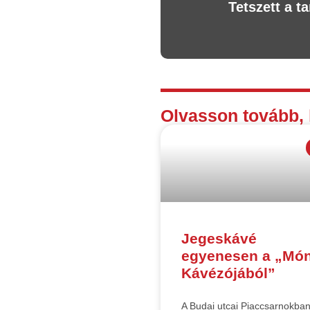
Tetszett a 
Olvasson tovább, 
Jegeskávé
egyenesen a „Món
Kávézójából”
A Budai utcai Piaccsarnokba