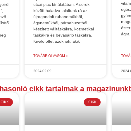
vitam
eiről
utcai piac kínálatában. A sorok
egés
”,
között haladva találtunk rá az
gyümö
emző
újragondolt ruhaneműkből,
magu
űsítő
ágyneműkből, párnahuzatból
őster
készített válltáskákra, kozmetikai
ágra 
meg
táskákra és bevásárló táskákra.
Kiváló ötlet azoknak, akik
TOVÁBB OLVASOM »
TOVÁ
2024.02.09.
2024.
hasonló cikk tartalmak a magazinunkb
CIKK
CIKK