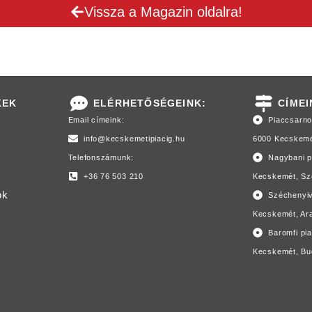
Vissza a Magazin oldalra!
KEK
ELÉRHETŐSÉGEINK:
CÍMEI
Email címeink:
Piaccsarn
info@kecskemetipiacig.hu
6000 Kecskemét
Telefonszámunk:
Nagybani p
+36 76 503 210
Kecskemét, Sze
ok
Széchenyiv
Kecskemét, Ara
Baromfi pi
Kecskemét, Bud