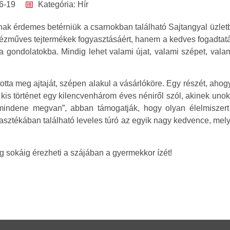
6-19
Kategória:
Hír
rnak érdemes betérniük a csarnokban található Sajtangyal üzle
kézműves tejtermékek fogyasztásáért, hanem a kedves fogadtatásé
 a gondolatokba. Mindig lehet valami újat, valami szépet, valam
totta meg ajtaját, szépen alakul a vásárlóköre. Egy részét, ahog
 kis történet egy kilencvenhárom éves néniről szól, akinek uno
mindene megvan”, abban támogatják, hogy olyan élelmiszert
lasztékában található leveles túró az egyik nagy kedvence, mely
 sokáig érezheti a szájában a gyermekkor ízét!