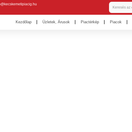
o@kecskemetipiacig.hu
Kezdőlap
Üzletek, Árusok
Piactérkép
Piacok
 leveles túró a Sajtangy