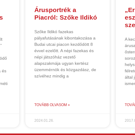
Árusportrék a
„Er
s
Piacról: Szőke Ildikó
es
sze
Szőke Ildikó fazekas
pályafutásának kibontakozása a
lt
A kec
Budai utcai piacon kezdődött 8
”
árusa
évvel ezelőtt. A népi fazekas és
őster
népi játszóház vezető
ködő
soro
alapszakmája ugyan kertész
helys
üzemmérnök és közgazdász, de
a és
félre
szívéhez mindig a
által
méti
isme
TOVÁBB OLVASOM »
TOVÁ
2024.01.26.
2017.