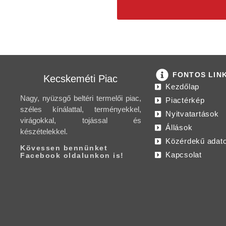
FONTOS LIN
Kecskeméti Piac
Kezdőlap
Nagy, nyüzsgő beltéri termelői piac,
Piactérkép
széles kínálattal, terményekkel,
Nyitvatartások
virágokkal, tojással és
Állások
készételekkel.
Közérdekű adat
Kövessen bennünket
Kapcsolat
Facebook oldalunkon is!