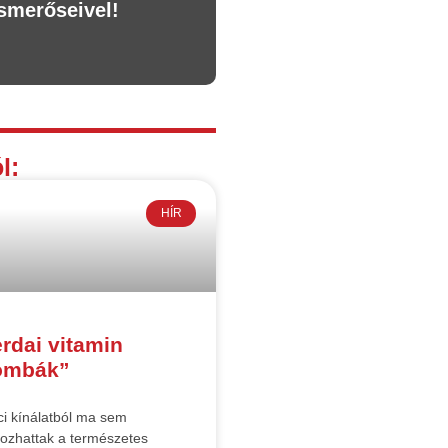
smerőseivel!
l:
HÍR
rdai vitamin
ombák”
ci kínálatból ma sem
ozhattak a természetes