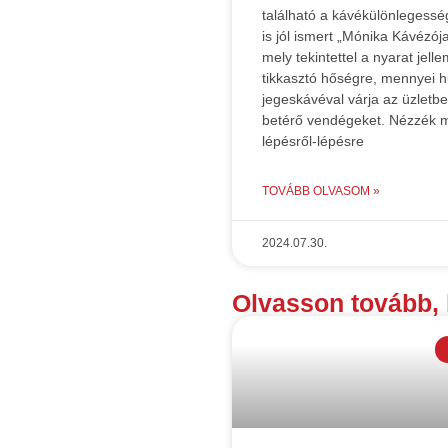
található a kávékülönlegesség
is jól ismert „Mónika Kávézója
mely tekintettel a nyarat jell
tikkasztó hőségre, mennyei h
jegeskávéval várja az üzletbe
betérő vendégeket. Nézzék 
lépésről-lépésre
TOVÁBB OLVASOM »
2024.07.30.
Olvasson tovább, 