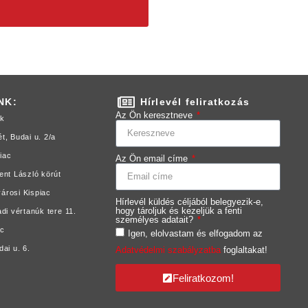
NK:
Hírlevél feliratkozás
Az Ön keresztneve
ok
, Budai u. 2/a
iac
Az Ön email címe
nt László körút
árosi Kispiac
Hírlevél küldés céljából belegyezik-e,
hogy tároljuk és kezeljük a fenti
di vértanúk tere 11.
személyes adatait?
ac
Igen, elolvastam és elfogadom az
ai u. 6.
Adatvédelmi szabályzatba
foglaltakat!
Feliratkozom!