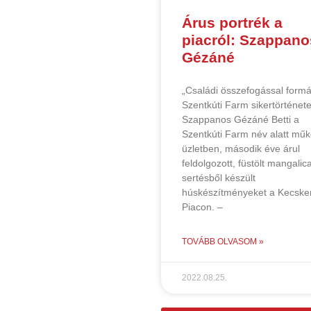
Árus portrék a
piacról: Szappano
Gézáné
„Családi összefogással formá
Szentkúti Farm sikertörténete
Szappanos Gézáné Betti a
Szentkúti Farm név alatt mű
üzletben, második éve árul
feldolgozott, füstölt mangalic
sertésből készült
húskészítményeket a Kecske
Piacon. –
TOVÁBB OLVASOM »
2022.08.25.