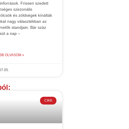
inforrások. Frissen szedett
zséges szezonális
lcsök és zöldségek kínálták
kat nagy választékban az
melők standjain. Bár száz
süt a nap –
BB OLVASOM »
07.05.
ól:
CIKK