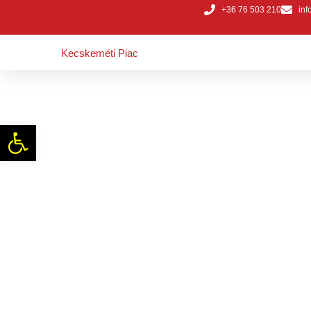
+36 76 503 210
inf
Kecskeméti Piac
Házi
Eszköztár megnyitása