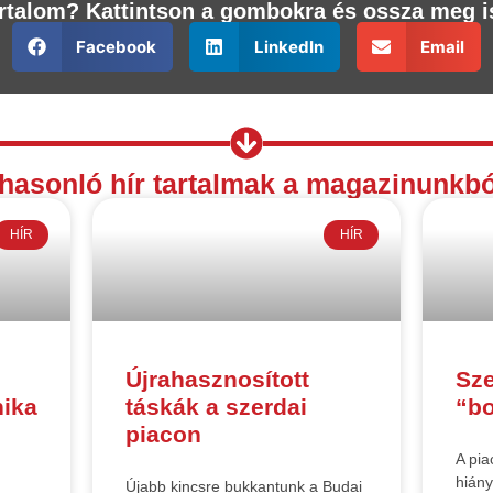
tartalom? Kattintson a gombokra és ossza meg i
Facebook
LinkedIn
Email
hasonló hír tartalmak a magazinunkbó
HÍR
HÍR
Újrahasznosított
Sze
ika
táskák a szerdai
“b
piacon
A pia
hiány
n
Újabb kincsre bukkantunk a Budai