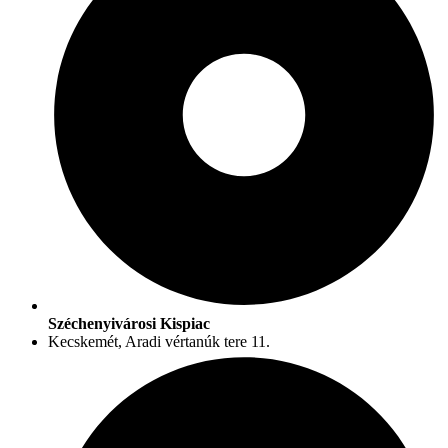
Széchenyivárosi Kispiac
Kecskemét, Aradi vértanúk tere 11.