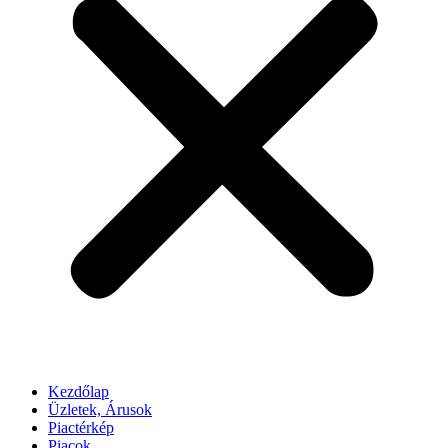
Kezdőlap
Üzletek, Árusok
Piactérkép
Piacok