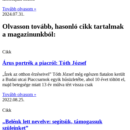
Tovább olvasom »
2024.07.31.
Olvasson tovább, hasonló cikk tartalmak
a magazinunkból:
Cikk
Árus portrék a piacról: Tóth József
„Ízek az otthon érzéseivel” Tóth József még egészen fiatalon került
a Budai utcai Piaccsarnok egyik húsüzletébe, ahol 10 évet töltött el,
majd betegsége miatt 13 év múlva tért vissza csak
Tovább olvasom »
2022.08.25.
Cikk
„Belénk lett nevelve: segítsük, támogassuk
szüleinket”