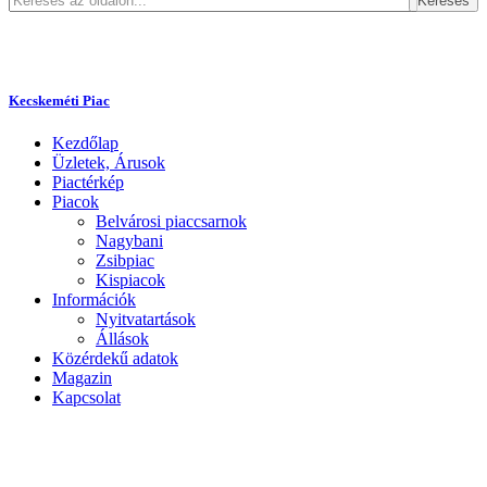
Keresés
Kecskeméti Piac
Kezdőlap
Üzletek, Árusok
Piactérkép
Piacok
Belvárosi piaccsarnok
Nagybani
Zsibpiac
Kispiacok
Információk
Nyitvatartások
Állások
Közérdekű adatok
Magazin
Kapcsolat