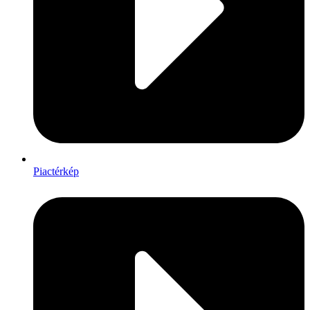
Piactérkép