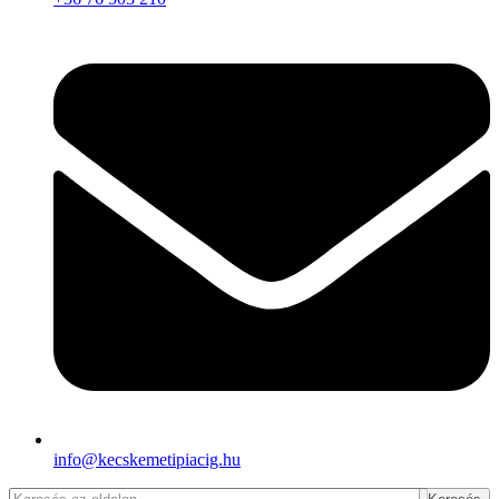
info@kecskemetipiacig.hu