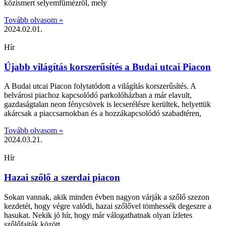
közismert selyemfűmézről, mely
Tovább olvasom »
2024.02.01.
Hír
Újabb világítás korszerűsítés a Budai utcai Piacon
A Budai utcai Piacon folytatódott a világítás korszerűsítés. A
belvárosi piachoz kapcsolódó parkolóházban a már elavult,
gazdaságtalan neon fénycsövek is lecserélésre kerültek, helyettük
akárcsak a piaccsarnokban és a hozzákapcsolódó szabadtéren,
Tovább olvasom »
2024.03.21.
Hír
Hazai szőlő a szerdai piacon
Sokan vannak, akik minden évben nagyon várják a szőlő szezon
kezdetét, hogy végre valódi, hazai szőlővel tömhessék degeszre a
hasukat. Nekik jó hír, hogy már válogathatnak olyan ízletes
szőlőfajták között