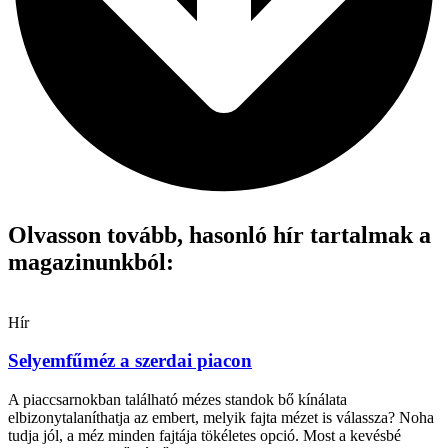
Olvasson tovább, hasonló hír tartalmak a
magazinunkból:
Hír
Selyemfűméz a szerdai piacon
A piaccsarnokban található mézes standok bő kínálata
elbizonytalaníthatja az embert, melyik fajta mézet is válassza? Noha
tudja jól, a méz minden fajtája tökéletes opció. Most a kevésbé