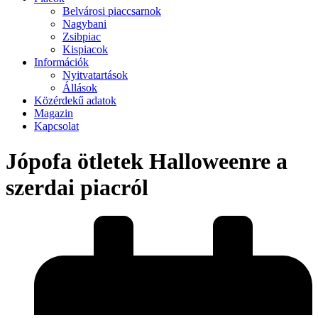
Belvárosi piaccsarnok
Nagybani
Zsibpiac
Kispiacok
Információk
Nyitvatartások
Állások
Közérdekű adatok
Magazin
Kapcsolat
Jópofa ötletek Halloweenre a
szerdai piacról