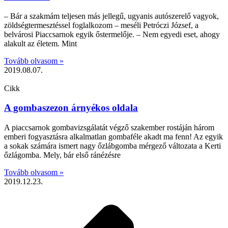
– Bár a szakmám teljesen más jellegű, ugyanis autószerelő vagyok,
zöldségtermesztéssel foglalkozom – meséli Petróczi József, a
belvárosi Piaccsarnok egyik őstermelője. – Nem egyedi eset, ahogy
alakult az életem. Mint
Tovább olvasom »
2019.08.07.
Cikk
A gombaszezon árnyékos oldala
A piaccsarnok gombavizsgálatát végző szakember rostáján három
emberi fogyasztásra alkalmatlan gombaféle akadt ma fenn! Az egyik
a sokak számára ismert nagy őzlábgomba mérgező változata a Kerti
őzlágomba. Mely, bár első ránézésre
Tovább olvasom »
2019.12.23.