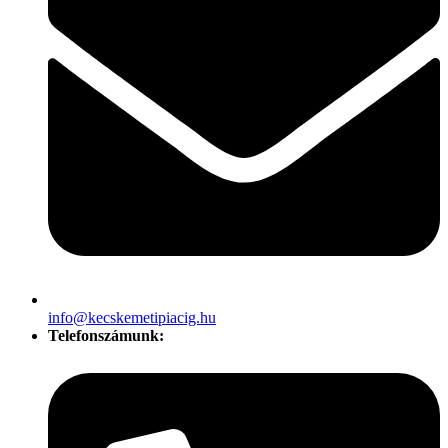
info@kecskemetipiacig.hu
Telefonszámunk: