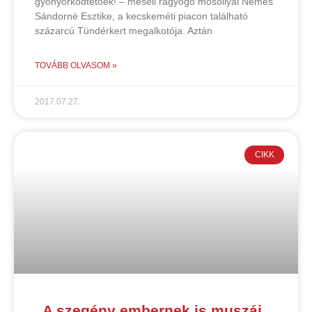
gyönyörködtetőek! – meséli ragyogó mosollyal Nemes
Sándorné Esztike, a kecskeméti piacon található
százarcú Tündérkert megalkotója. Aztán
TOVÁBB OLVASOM »
2017.07.27.
CIKK
„A szegény embernek is muszáj