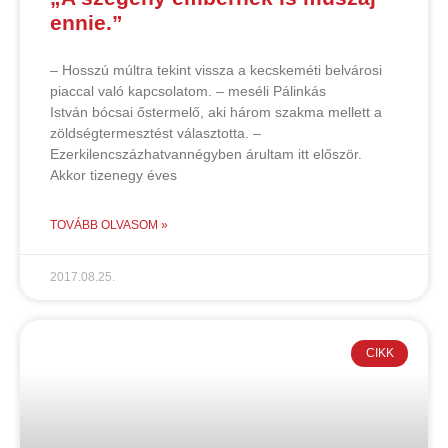
ennie.”
– Hosszú múltra tekint vissza a kecskeméti belvárosi
piaccal való kapcsolatom. – meséli Pálinkás
István bócsai őstermelő, aki három szakma mellett a
zöldségtermesztést választotta. –
Ezerkilencszázhatvannégyben árultam itt először.
Akkor tizenegy éves
TOVÁBB OLVASOM »
2017.08.25.
CIKK