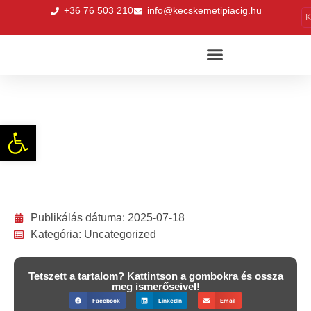
+36 76 503 210
info@kecskemetipiacig.hu
K
„Mediterrán vasárnap” a Budai utcai
Piacon
Eszköztár megnyitása
Publikálás dátuma:
2025-07-18
Kategória:
Uncategorized
Tetszett a tartalom? Kattintson a gombokra és ossza
meg ismerőseivel!
Facebook
LinkedIn
Email