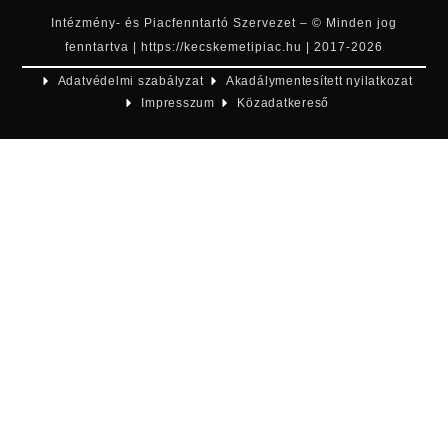
Intézmény- és Piacfenntartó Szervezet – © Minden jog
fenntartva | https://kecskemetipiac.hu | 2017-2026
Adatvédelmi szabályzat
Akadálymentesített nyilatkozat
Impresszum
Közadatkereső