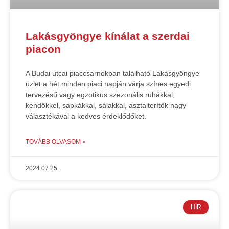
Lakásgyöngye kínálat a szerdai
piacon
A Budai utcai piaccsarnokban található Lakásgyöngye
üzlet a hét minden piaci napján várja színes egyedi
tervezésű vagy egzotikus szezonális ruhákkal,
kendőkkel, sapkákkal, sálakkal, asztalterítők nagy
választékával a kedves érdeklődőket.
TOVÁBB OLVASOM »
2024.07.25.
HÍR