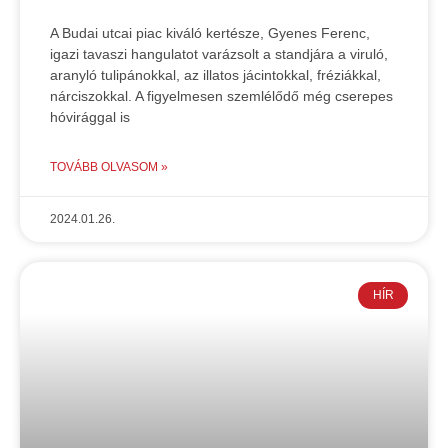
A Budai utcai piac kiváló kertésze, Gyenes Ferenc,
igazi tavaszi hangulatot varázsolt a standjára a viruló,
aranyló tulipánokkal, az illatos jácintokkal, fréziákkal,
nárciszokkal. A figyelmesen szemlélődő még cserepes
hóvirággal is
TOVÁBB OLVASOM »
2024.01.26.
HÍR