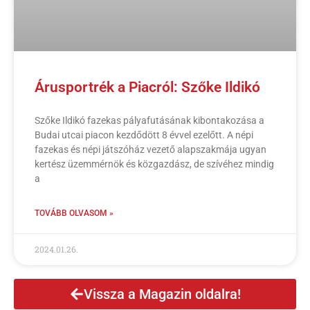
Árusportrék a Piacról: Szőke Ildikó
Szőke Ildikó fazekas pályafutásának kibontakozása a
Budai utcai piacon kezdődött 8 évvel ezelőtt. A népi
fazekas és népi játszóház vezető alapszakmája ugyan
kertész üzemmérnök és közgazdász, de szívéhez mindig
a
TOVÁBB OLVASOM »
2024.01.26.
Vissza a Magazin oldalra!