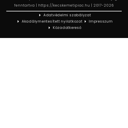
fenntartva | https://kecskemetipiac.hu | 2017-2026
Adatvédelmi szabályzat
Akadálymentesített nyilatkozat
Impresszum
Közadatkereső