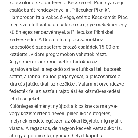
kapcsolódó szabadtéren a Kecskeméti Piac nyárvégi
családbarát rendezvénye, a „Pillecukor Piknik”.
Hamarosan itt a vakáció vége, ezért a Kecskeméti Piac
még szeretett volna a családoknak, gyermekeknek egy
különleges rendezvénnyel, a Pillecukor Piknikkel
kedveskedni. A Budai utcai piaccsarnokhoz
kapcsolódó szabadtérre érkező családok 15.00 órai
kezdettel, vidám programokon vehettek részt.
A gyermekek örömmel vették birtokba az
ugrálóvárakat, a repkedő színes lufikkal teli buborék
sátrat, a lábbal hajtós járgányokat, a játszósarkot a
kirakós játékokkal, színezőkkel. Valamint örvendezve
fedezték fel az aszfalt rajzolási és kézműveskedési
lehetőségeket.
Különleges élményt nyújtott a kicsiknek a mályva-,
vagy közismertebb nevén: pillecukor sütögetés,
melynek eredete egészen az ókori Egyiptomig nyúlik
vissza. A ragacsos, de nagyon kedvelt vattacukor is,
ahogy a palacsinta, gyorsan helyet kapott a