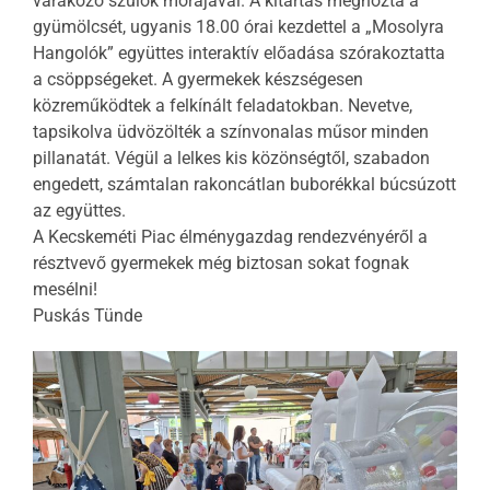
várakozó szülők morajával. A kitartás meghozta a
gyümölcsét, ugyanis 18.00 órai kezdettel a „Mosolyra
Hangolók” együttes interaktív előadása szórakoztatta
a csöppségeket. A gyermekek készségesen
közreműködtek a felkínált feladatokban. Nevetve,
tapsikolva üdvözölték a színvonalas műsor minden
pillanatát. Végül a lelkes kis közönségtől, szabadon
engedett, számtalan rakoncátlan buborékkal búcsúzott
az együttes.
A Kecskeméti Piac élménygazdag rendezvényéről a
résztvevő gyermekek még biztosan sokat fognak
mesélni!
Puskás Tünde