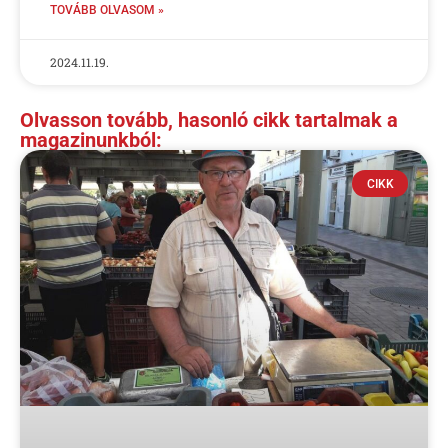
TOVÁBB OLVASOM »
2024.11.19.
Olvasson tovább, hasonló cikk tartalmak a
magazinunkból:
CIKK