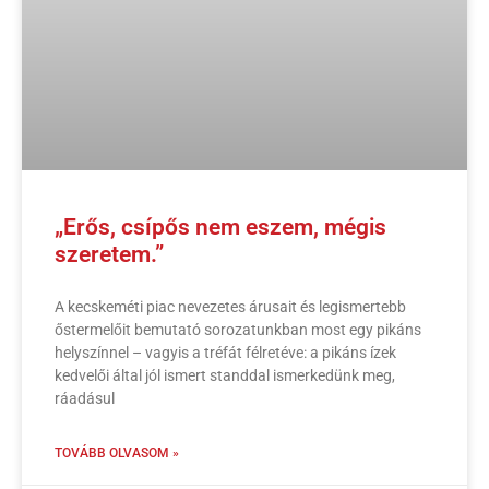
„Erős, csípős nem eszem, mégis
szeretem.”
A kecskeméti piac nevezetes árusait és legismertebb
őstermelőit bemutató sorozatunkban most egy pikáns
helyszínnel – vagyis a tréfát félretéve: a pikáns ízek
kedvelői által jól ismert standdal ismerkedünk meg,
ráadásul
TOVÁBB OLVASOM »