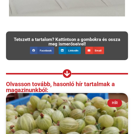
Tetszett a tartalom? Kattintson a gombokra és ossza
meg ismerőseivel!
Facebook
LinkedIn
Email
Olvasson tovább, hasonló hír tartalmak a
magazinunkból:
HÍR