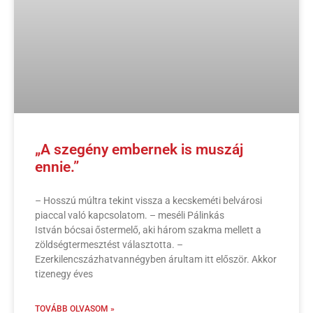
„A szegény embernek is muszáj
ennie.”
– Hosszú múltra tekint vissza a kecskeméti belvárosi
piaccal való kapcsolatom. – meséli Pálinkás
István bócsai őstermelő, aki három szakma mellett a
zöldségtermesztést választotta. –
Ezerkilencszázhatvannégyben árultam itt először. Akkor
tizenegy éves
TOVÁBB OLVASOM »