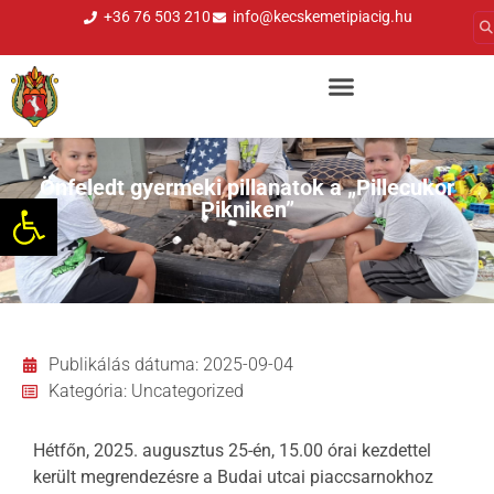
+36 76 503 210
info@kecskemetipiacig.hu
Önfeledt gyermeki pillanatok a „Pillecukor
Eszköztár megnyitása
Pikniken”
Publikálás dátuma:
2025-09-04
Kategória:
Uncategorized
Hétfőn, 2025. augusztus 25-én, 15.00 órai kezdettel
került megrendezésre a Budai utcai piaccsarnokhoz