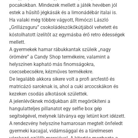
pocakokban. Mindezek mellett a játék hevében jól
estek a hűsítő jégkásák és a limonádébár italai is.
Ha valaki még többre vágyott, Rimóczi László
„Grillázsguru” csokoládészökőkútjából vehetett és
kóstolhatott ízelítőt az egymásba érő retro édességek
mellett.
A gyermekek hamar rábukkantak szüleik „nagy
örömére” a Candy Shop termékeire, valamint a
helyszínen kapható más finomságokra,
csecsebecsékre, kézműves termékekre.
De legalább akkora sikere volt a profi arcfestő és
matricázó saroknak is, ahol a cuki arcocskákon és
kezeken csodás alkotások születtek.
A jelenlévőknek módjukban állt megörökíteni a
hangulatteljes pillanatot egy selfie box gép
segítségével, melynek látványa egy letünt kort idézett.
A rendezvény helyszíne hamarosan megtelt önfeledt
gyermeki kacajjal, vidámsággal és a türelmesen