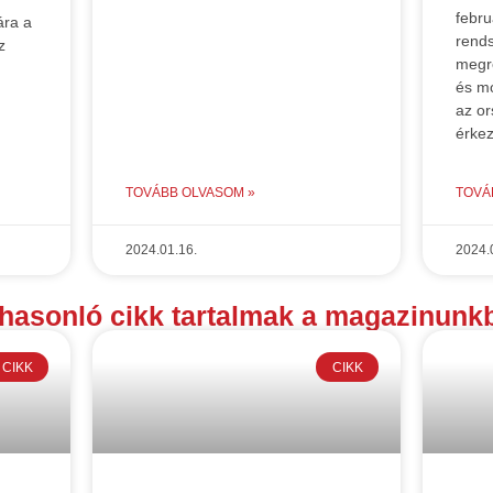
febru
ára a
rends
z
megr
és mo
az or
érke
TOVÁBB OLVASOM »
TOVÁ
2024.01.16.
2024.
hasonló cikk tartalmak a magazinunkb
CIKK
CIKK