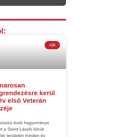
l:
HÍR
marosan
rendezésre kerül
év első Veterán
zéje
hosszú évek hagyománya
nt a Szent László körúti
tér területén minden év