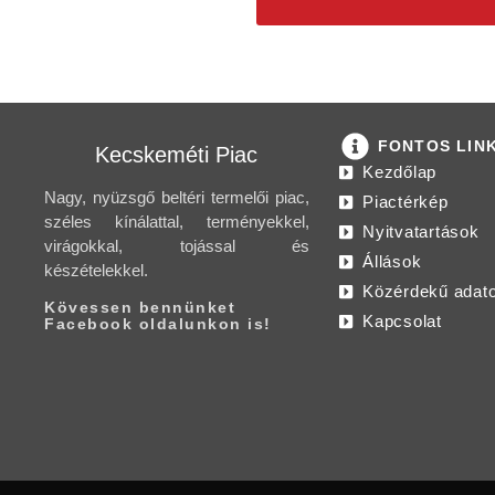
FONTOS LIN
Kecskeméti Piac
Kezdőlap
Nagy, nyüzsgő beltéri termelői piac,
Piactérkép
széles kínálattal, terményekkel,
Nyitvatartások
virágokkal, tojással és
Állások
készételekkel.
Közérdekű adat
Kövessen bennünket
Kapcsolat
Facebook oldalunkon is!