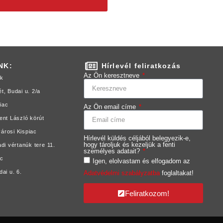
NK:
Hírlevél feliratkozás
Az Ön keresztneve
ok
, Budai u. 2/a
iac
Az Ön email címe
nt László körút
árosi Kispiac
Hírlevél küldés céljából belegyezik-e,
hogy tároljuk és kezeljük a fenti
di vértanúk tere 11.
személyes adatait?
ac
Igen, elolvastam és elfogadom az
ai u. 6.
Adatvédelmi szabályzatba
foglaltakat!
Feliratkozom!