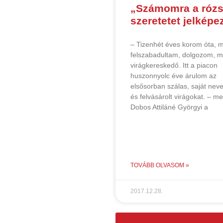
„Számomra a rózs
szeretetet jelképe
– Tizenhét éves korom óta, m
felszabadultam, dolgozom, m
virágkereskedő. Itt a piacon
huszonnyolc éve árulom az
elsősorban szálas, saját nev
és felvásárolt virágokat. – me
Dobos Attiláné Györgyi a
TOVÁBB OLVASOM »
2017.12.28.