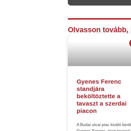
Olvasson tovább, 
Gyenes Ferenc
standjára
beköltöztette a
tavaszt a szerdai
piacon
A Budai utcai piac kiváló kert
Gyenes Ferenc, igazi tavaszi