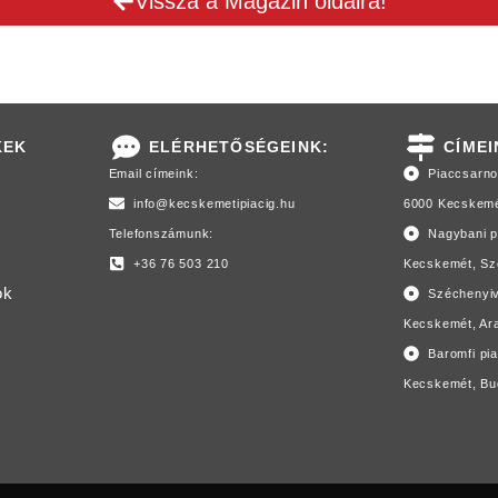
Vissza a Magazin oldalra!
KEK
ELÉRHETŐSÉGEINK:
CÍMEI
Email címeink:
Piaccsarn
info@kecskemetipiacig.hu
6000 Kecskemét
Telefonszámunk:
Nagybani p
+36 76 503 210
Kecskemét, Sze
ok
Széchenyiv
Kecskemét, Ara
Baromfi pi
Kecskemét, Bud