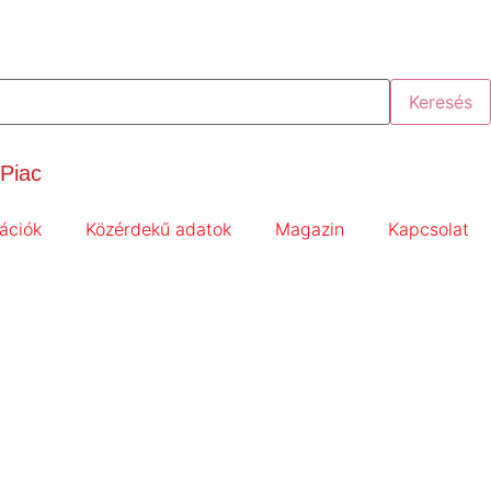
Keresés
Piac
ációk
Közérdekű adatok
Magazin
Kapcsolat
ávézójából”