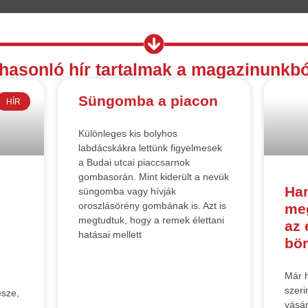
hasonló hír tartalmak a magazinunkbó
Süngomba a piacon
HÍR
Különleges kis bolyhos
labdácskákra lettünk figyelmesek
a Budai utcai piaccsarnok
gombasorán. Mint kiderült a nevük
Ha
süngomba vagy hívják
oroszlásörény gombának is. Azt is
meg
megtudtuk, hogy a remek élettani
az 
hatásai mellett
bör
Már 
szeri
észe,
vásár