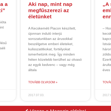
a a
Aki nap, mint nap
„A
zi”
megfűszerezi az
emb
életünket
enn
ióta
int
A Kecskeméti Piacon készített,
– Hos
újonnan induló interjú
kecsk
sorozatunkban az árusokkal
kapcs
elésű
beszélgetve emberi életeket,
Istvá
séli
kulisszatitkokat, fortélyokat
háro
ismerhetünk meg. Így minden
zölds
héten közelebb kerülhet az olvasó
Ezer
az egyik kedvenc – vagy még
árult
általa
éves
TOVÁBB OLVASOM »
TOVÁ
2017.07.03.
2017.