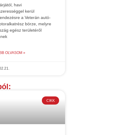
árjától, havi
zerességgel kerül
endezésre a Veterán autó-
toralkatrész börze, melyre
szág egész területéről
znek
BB OLVASOM »
02.21.
ól:
CIKK