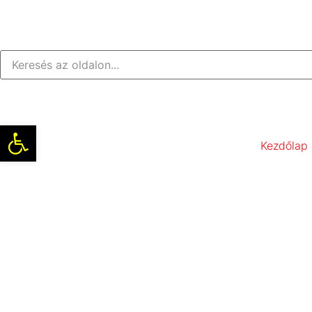
Eszköztár megnyitása
Kezdőlap
Jegeskávé 