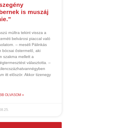
 szegény
ernek is muszáj
ie.”
szú múltra tekint vissza a
eméti belvárosi piaccal való
olatom. – meséli Pálinkás
n bócsai őstermelő, aki
m szakma mellett a
égtermesztést választotta. –
kilencszázhatvannégyben
am itt először. Akkor tizenegy
BB OLVASOM »
08.25.