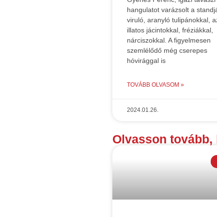
hangulatot varázsolt a standj
viruló, aranyló tulipánokkal, a
illatos jácintokkal, fréziákkal,
nárciszokkal. A figyelmesen
szemlélődő még cserepes
hóvirággal is
TOVÁBB OLVASOM »
2024.01.26.
Olvasson tovább, 