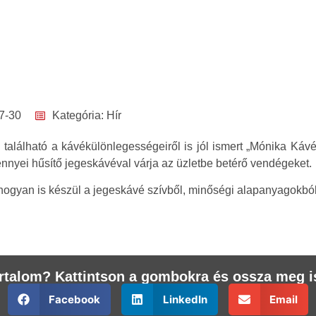
7-30
Kategória:
Hír
található a kávékülönlegességeiről is jól ismert „Mónika Kávézó
ennyei hűsítő jegeskávéval várja az üzletbe betérő vendégeket.
ogyan is készül a jegeskávé szívből, minőségi alapanyagokból
tartalom? Kattintson a gombokra és ossza meg i
Facebook
LinkedIn
Email