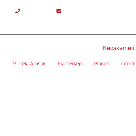
+36 76 503 210
info@kecskemetipiacig.hu
Kecskeméti 
Üzletek, Árusok
Piactérkép
Piacok
Inform
egyenesen a „Mónika K