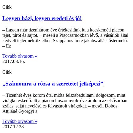
Cikk
Legyen házi, legyen eredeti és jó!
– Lassan már tizenhárom éve értékesítünk itt a kecskeméti piacon
tejet, túrót és sajtot. – meséli a Piaccsarnokban lévő, a vásárlók által
kedvelt tejtermék-üzletben Szappanos Imre jakabszállási őstermelő.
– Ez
Tovább olvasom »
2017.08.16.
Cikk
„Számomra a rózsa a szeretetet jelképezi”
– Tizenhét éves korom óta, mióta felszabadultam, dolgozom, mint
virágkereskedő. Itt a piacon huszonnyolc éve árulom az elsősorban
szálas, saját nevelésű és felvásárolt virágokat. – meséli Dobos
Attiláné Györgyi a
Tovább olvasom »
2017.12.28.