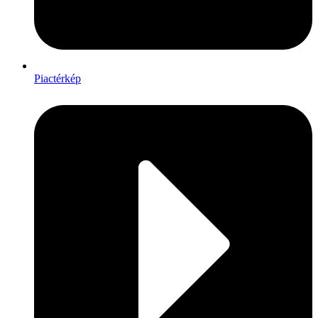
Piactérkép