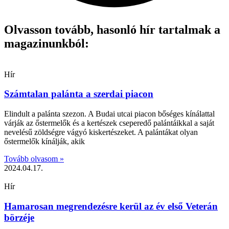
Olvasson tovább, hasonló hír tartalmak a
magazinunkból:
Hír
Számtalan palánta a szerdai piacon
Elindult a palánta szezon. A Budai utcai piacon bőséges kínálattal
várják az őstermelők és a kertészek cseperedő palántáikkal a saját
nevelésű zöldségre vágyó kiskertészeket. A palántákat olyan
őstermelők kínálják, akik
Tovább olvasom »
2024.04.17.
Hír
Hamarosan megrendezésre kerül az év első Veterán
börzéje