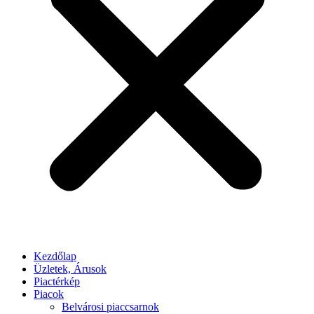
Kezdőlap
Üzletek, Árusok
Piactérkép
Piacok
Belvárosi piaccsarnok