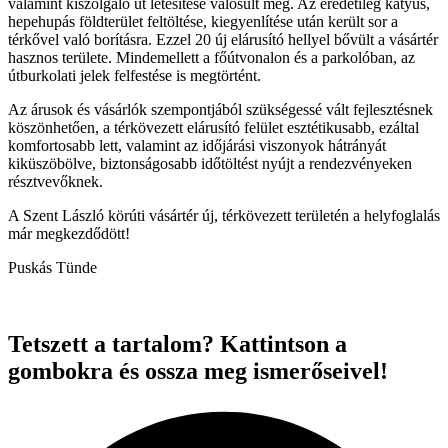
valamint kiszolgáló út létesítése valósult meg. Az eredetileg kátyús,
hepehupás földterület feltöltése, kiegyenlítése után került sor a
térkővel való borításra. Ezzel 20 új elárusító hellyel bővült a vásártér
hasznos területe. Mindemellett a főútvonalon és a parkolóban, az
útburkolati jelek felfestése is megtörtént.
Az árusok és vásárlók szempontjából szükségessé vált fejlesztésnek
köszönhetően, a térkövezett elárusító felület esztétikusabb, ezáltal
komfortosabb lett, valamint az időjárási viszonyok hátrányát
kiküszöbölve, biztonságosabb időtöltést nyújt a rendezvényeken
résztvevőknek.
A Szent László körúti vásártér új, térkövezett területén a helyfoglalás
már megkezdődött!
Puskás Tünde
Tetszett a tartalom? Kattintson a
gombokra és ossza meg ismerőseivel!