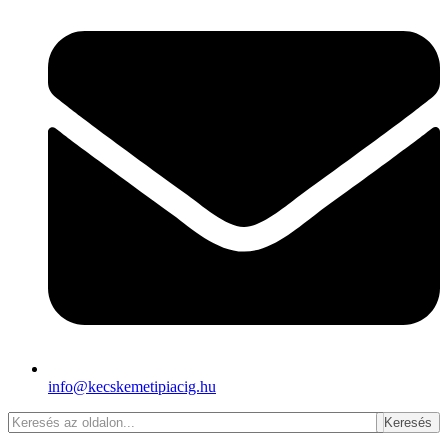
info@kecskemetipiacig.hu
Keresés