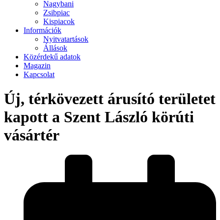
Nagybani
Zsibpiac
Kispiacok
Információk
Nyitvatartások
Állások
Közérdekű adatok
Magazin
Kapcsolat
Új, térkövezett árusító területet
kapott a Szent László körúti
vásártér