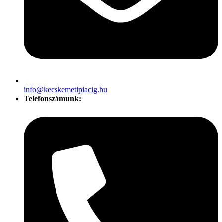
info@kecskemetipiacig.hu
Telefonszámunk: