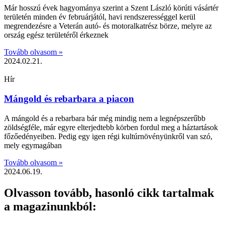
Már hosszú évek hagyománya szerint a Szent László körúti vásártér
területén minden év februárjától, havi rendszerességgel kerül
megrendezésre a Veterán autó- és motoralkatrész börze, melyre az
ország egész területéről érkeznek
Tovább olvasom »
2024.02.21.
Hír
Mángold és rebarbara a piacon
A mángold és a rebarbara bár még mindig nem a legnépszerűbb
zöldségféle, már egyre elterjedtebb körben fordul meg a háztartások
főzőedényeiben. Pedig egy igen régi kultúrnövényünkről van szó,
mely egymagában
Tovább olvasom »
2024.06.19.
Olvasson tovább, hasonló cikk tartalmak
a magazinunkból: