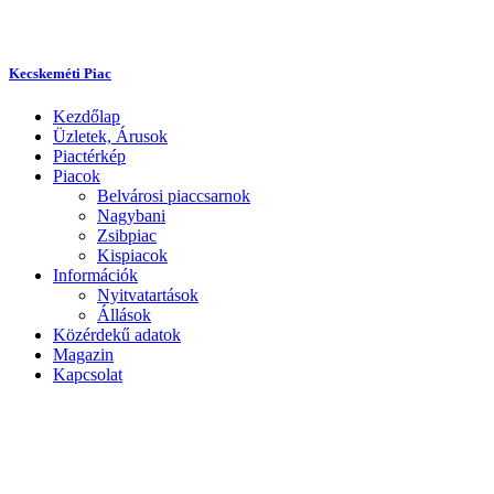
Kecskeméti Piac
Kezdőlap
Üzletek, Árusok
Piactérkép
Piacok
Belvárosi piaccsarnok
Nagybani
Zsibpiac
Kispiacok
Információk
Nyitvatartások
Állások
Közérdekű adatok
Magazin
Kapcsolat