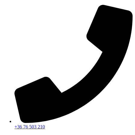
Ugrás
a
tartalomhoz
+36 76 503 210