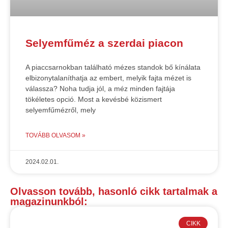
Selyemfűméz a szerdai piacon
A piaccsarnokban található mézes standok bő kínálata
elbizonytalaníthatja az embert, melyik fajta mézet is
válassza? Noha tudja jól, a méz minden fajtája
tökéletes opció. Most a kevésbé közismert
selyemfűmézről, mely
TOVÁBB OLVASOM »
2024.02.01.
Olvasson tovább, hasonló cikk tartalmak a
magazinunkból:
CIKK