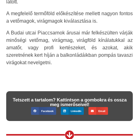
látott.
A megfelelő termőföld előkészítése mellett nagyon fontos
a vetőmagok, virágmagok kiválasztása is.
A Budai utcai Piaccsarnok árusai már felkészülten várják
minőségi vetőmag, virágmag, virágföld kínálatukkal az
amatőr, vagy profi kertészeket, és azokat, akik
szeretnének kert híján a balkonládáikban pompás tavaszi
virágokat nevelgetni.
Tetszett a tartalom? Kattintson a gombokra és ossza
meg ismerőseivel!
Facebook
LinkedIn
Email