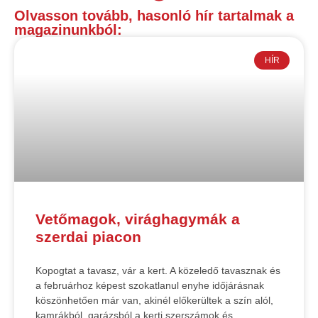
Olvasson tovább, hasonló hír tartalmak a
magazinunkból:
HÍR
Vetőmagok, virághagymák a
szerdai piacon
Kopogtat a tavasz, vár a kert. A közeledő tavasznak és
a februárhoz képest szokatlanul enyhe időjárásnak
köszönhetően már van, akinél előkerültek a szín alól,
kamrákból, garázsból a kerti szerszámok és