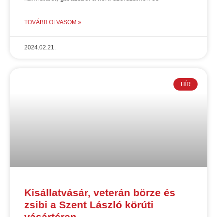
TOVÁBB OLVASOM »
2024.02.21.
HÍR
Kisállatvásár, veterán börze és
zsibi a Szent László körúti
vásártéren