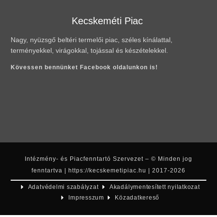
Kecskeméti Piac
Nagy, nyüzsgő beltéri termelői piac, széles kínálattal,
terményekkel, virágokkal, tojással és készételekkel.
Kövessen bennünket Facebook oldalunkon is!
Intézmény- és Piacfenntartó Szervezet – © Minden jog
fenntartva | https://kecskemetipiac.hu | 2017-2026
Adatvédelmi szabályzat
Akadálymentesített nyilatkozat
Impresszum
Közadatkereső