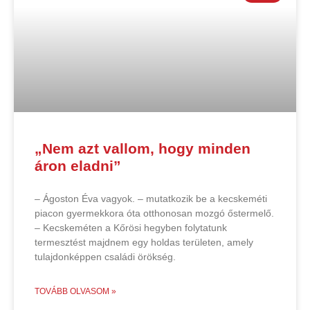
„Nem azt vallom, hogy minden
áron eladni”
– Ágoston Éva vagyok. – mutatkozik be a kecskeméti
piacon gyermekkora óta otthonosan mozgó őstermelő.
– Kecskeméten a Kőrösi hegyben folytatunk
termesztést majdnem egy holdas területen, amely
tulajdonképpen családi örökség.
TOVÁBB OLVASOM »