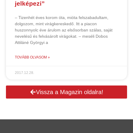
jelképezi”
– Tizenhét éves korom óta, mióta felszabadultam,
dolgozom, mint virágkereskedő. Itt a piacon
huszonnyolc éve árulom az elsősorban szálas, saját
nevelésű és felvásárolt virágokat. – meséli Dobos
Attiláné Györgyi a
TOVÁBB OLVASOM »
2017.12.28.
Vissza a Magazin oldalra!