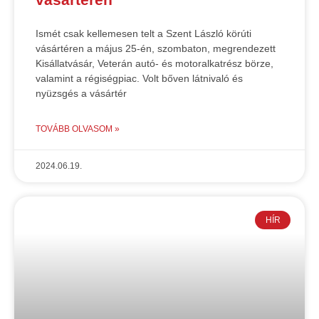
Ismét csak kellemesen telt a Szent László körúti
vásártéren a május 25-én, szombaton, megrendezett
Kisállatvásár, Veterán autó- és motoralkatrész börze,
valamint a régiségpiac. Volt bőven látnivaló és
nyüzsgés a vásártér
TOVÁBB OLVASOM »
2024.06.19.
HÍR