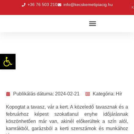
+36 76 503 210
info@kecskemetipiacig.hu
K
Vetőmagok, virághagymák a szerdai
piacon
Eszköztár megnyitása
Publikálás dátuma:
2024-02-21
Kategória:
Hír
Kopogtat a tavasz, vár a kert. A közeledő tavasznak és a
februárhoz képest szokatlanul enyhe időjárásnak
köszönhetően már van, akinél előkerültek a szín alól,
kamrákból, garázsból a kerti szerszámok és munkához