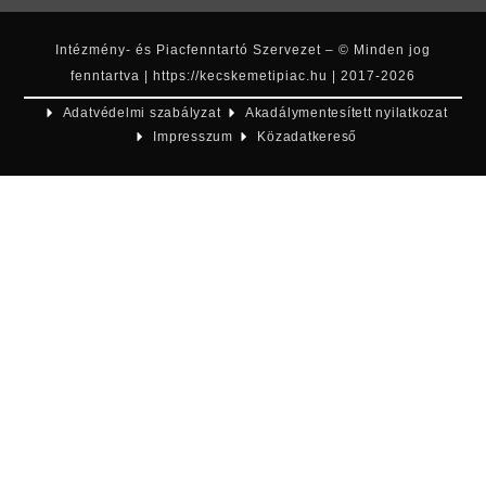
Intézmény- és Piacfenntartó Szervezet – © Minden jog
fenntartva | https://kecskemetipiac.hu | 2017-2026
Adatvédelmi szabályzat
Akadálymentesített nyilatkozat
Impresszum
Közadatkereső