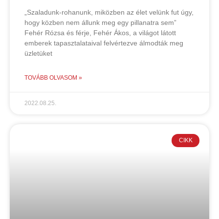
„Szaladunk-rohanunk, miközben az élet velünk fut úgy,
hogy közben nem állunk meg egy pillanatra sem”
Fehér Rózsa és férje, Fehér Ákos, a világot látott
emberek tapasztalataival felvértezve álmodták meg
üzletüket
TOVÁBB OLVASOM »
2022.08.25.
CIKK