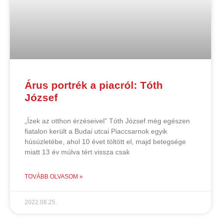
Árus portrék a piacról: Tóth
József
„Ízek az otthon érzéseivel” Tóth József még egészen
fiatalon került a Budai utcai Piaccsarnok egyik
húsüzletébe, ahol 10 évet töltött el, majd betegsége
miatt 13 év múlva tért vissza csak
TOVÁBB OLVASOM »
2022.08.25.