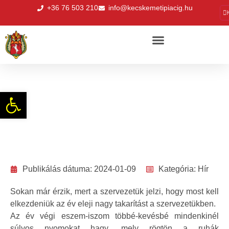
+36 76 503 210
info@kecskemetipiacig.hu
Év eleji nagy takarítás a piac zöldséges
Eszköztár megnyitása
standjairól
Publikálás dátuma:
2024-01-09
Kategória:
Hír
Sokan már érzik, mert a szervezetük jelzi, hogy most kell
elkezdeniük az év eleji nagy takarítást a szervezetükben.
Az év végi eszem-iszom többé-kevésbé mindenkinél
súlyos nyomokat hagy, mely rögtön a ruhák