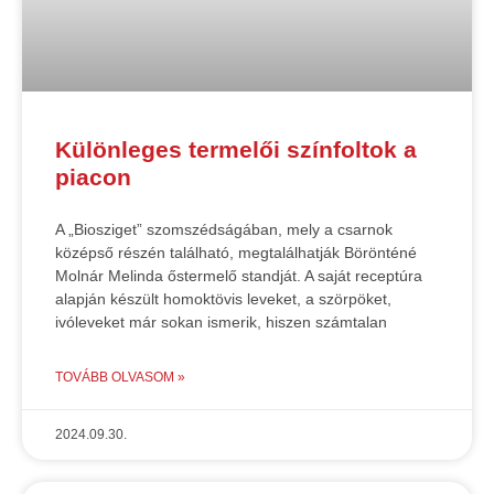
Különleges termelői színfoltok a
piacon
A „Biosziget” szomszédságában, mely a csarnok
középső részén található, megtalálhatják Börönténé
Molnár Melinda őstermelő standját. A saját receptúra
alapján készült homoktövis leveket, a szörpöket,
ivóleveket már sokan ismerik, hiszen számtalan
TOVÁBB OLVASOM »
2024.09.30.