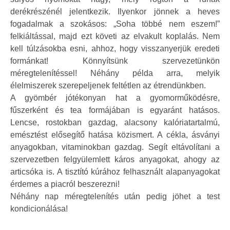
derékrészénél jelentkezik. Ilyenkor jönnek a heves
fogadalmak a szokásos: „Soha többé nem eszem!”
felkiáltással, majd ezt követi az elvakult koplalás. Nem
kell túlzásokba esni, ahhoz, hogy visszanyerjük eredeti
formánkat! Könnyítsünk szervezetünkön
méregtelenítéssel! Néhány példa arra, melyik
élelmiszerek szerepeljenek feltétlen az étrendünkben.
A gyömbér jótékonyan hat a gyomorműködésre,
fűszerként és tea formájában is egyaránt hatásos.
Lencse, rostokban gazdag, alacsony kalóriatartalmú,
emésztést elősegítő hatása közismert. A cékla, ásványi
anyagokban, vitaminokban gazdag. Segít eltávolítani a
szervezetben felgyülemlett káros anyagokat, ahogy az
articsóka is. A tisztító kúrához felhasznált alapanyagokat
érdemes a piacról beszerezni!
Néhány nap méregtelenítés után pedig jöhet a test
kondicionálása!