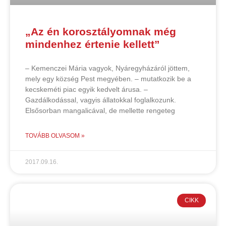
„Az én korosztályomnak még
mindenhez értenie kellett”
– Kemenczei Mária vagyok, Nyáregyházáról jöttem,
mely egy község Pest megyében. – mutatkozik be a
kecskeméti piac egyik kedvelt árusa. –
Gazdálkodással, vagyis állatokkal foglalkozunk.
Elsősorban mangalicával, de mellette rengeteg
TOVÁBB OLVASOM »
2017.09.16.
CIKK