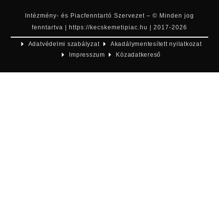
Intézmény- és Piacfenntartó Szervezet – © Minden jog
fenntartva | https://kecskemetipiac.hu | 2017-2026
Adatvédelmi szabályzat
Akadálymentesített nyilatkozat
Impresszum
Közadatkereső