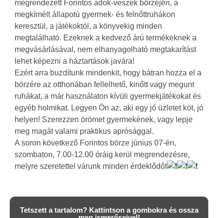
megrendezett Forintos adok-veszek börzéjén, a
megkímélt állapotú gyermek- és felnőttruhákon
keresztül, a játékoktól, a könyvekig minden
megtalálható. Ezeknek a kedvező árú termékeknek a
megvásárlásával, nem elhanyagolható megtakarítást
lehet képezni a háztartások javára!
Ezért arra buzdítunk mindenkit, hogy bátran hozza el a
börzére az otthonában fellelhető, kinőtt vagy megunt
ruhákat, a már használaton kívüli gyermekjátékokat és
egyéb holmikat. Legyen Ön az, aki egy jó üzletet köt, jó
helyen! Szerezzen örömet gyermekének, vagy lepje
meg magát valami praktikus aprósággal.
A soron következő Forintos börze június 07-én,
szombaton, 7.00-12.00 óráig kerül megrendezésre,
melyre szeretettel várunk minden érdeklődőt
Tetszett a tartalom? Kattintson a gombokra és ossza
meg ismerőseivel!