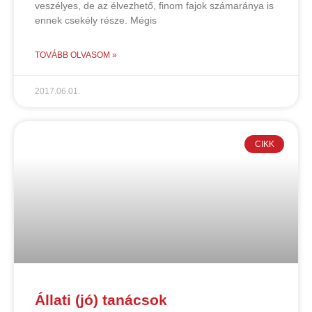
veszélyes, de az élvezhető, finom fajok számaránya is
ennek csekély része. Mégis
TOVÁBB OLVASOM »
2017.06.01.
CIKK
Állati (jó) tanácsok