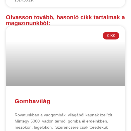
2024.06.19.
Olvasson tovább, hasonló cikk tartalmak a
magazinunkból:
CIKK
Gombavilág
Rovatunkban a vadgombák világából kapnak ízelítőt.
Mintegy 5000 vadon termő gomba él erdeinkben,
mezőkön, legelőkön. Szerencsére csak töredékük