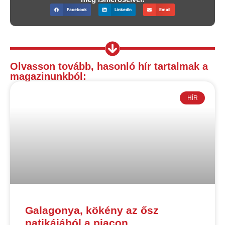
Facebook
LinkedIn
Email
Olvasson tovább, hasonló hír tartalmak a
magazinunkból:
HÍR
Galagonya, kökény az ősz
patikájából a piacon