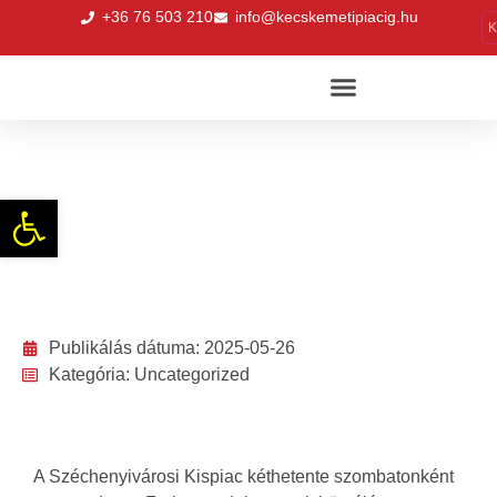
+36 76 503 210
info@kecskemetipiacig.hu
K
Takarékoskodjon a Forintos börzével!
Eszköztár megnyitása
Publikálás dátuma:
2025-05-26
Kategória:
Uncategorized
A Széchenyivárosi Kispiac kéthetente szombatonként