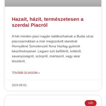
Hazait, házit, természetesen a
szerdai Piacról
A hét minden piaci napján találkozhatnak a Budai utcai
piaccsarnokban a már megszokott standnál
Hornyákné Szmolenszki Ilona házilag gyártott
készítményeivel. Legyen szó befőttről, ivóléről,
savanyúságról, szörpről, mártásról, vagy akár
tésztáról,
TOVÁBB OLVASOM »
2024.09.02.
HÍR