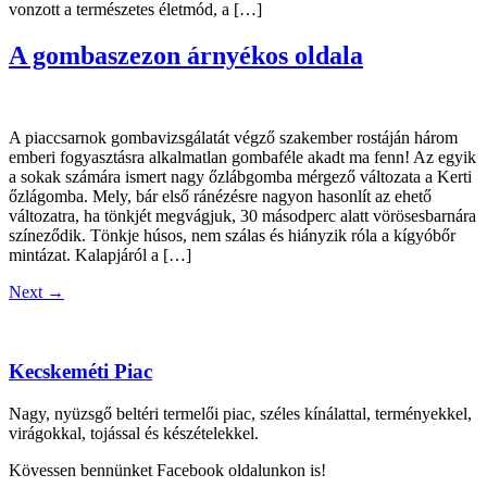
vonzott a természetes életmód, a […]
A gombaszezon árnyékos oldala
A piaccsarnok gombavizsgálatát végző szakember rostáján három
emberi fogyasztásra alkalmatlan gombaféle akadt ma fenn! Az egyik
a sokak számára ismert nagy őzlábgomba mérgező változata a Kerti
őzlágomba. Mely, bár első ránézésre nagyon hasonlít az ehető
változatra, ha tönkjét megvágjuk, 30 másodperc alatt vörösesbarnára
színeződik. Tönkje húsos, nem szálas és hiányzik róla a kígyóbőr
mintázat. Kalapjáról a […]
Next
→
Kecskeméti Piac
Nagy, nyüzsgő beltéri termelői piac, széles kínálattal, terményekkel,
virágokkal, tojással és készételekkel.
Kövessen bennünket Facebook oldalunkon is!