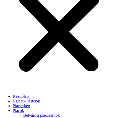
Kezdőlap
Üzletek, Árusok
Piactérkép
Piacok
Belvárosi piaccsarnok