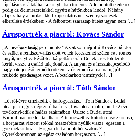
táplálásuk is általában a konyhában történik. A felbontott eledelük
pedig az élelmiszereinkkel együtt a hűtőnkben landol. Néhány
alapszabály a tárolásukkal kapcsolatosan a szennyeződések
elkerülése érdekében: • A felbontott száraztáp hűtést ugyan nem […]
Árusportrék a piacról: Kovács Sándor
„A mezőgazdaság perc munka” Az akkor még ifjú Kovács Sándor
és szülei a rendszerváltás előtt vettek Kecskemét szélén egy romos
tanyát, melyhez később a kárpótlás során 16 hektáros földterület
került vissza a család tulajdonába. A tanyán és a hozzákapcsolódó
nagy kiterjedésű termő területen az őstermelő a mai napig jól
működő gazdaságot vezet. A betakarított termények […]
Árusportrék a piacról: Tóth Sándor
„..évről-évre emelkedik a halfogyasztás..” Tóth Sándor a Budai
utcai piac egyik népszerű halárusa, hivatalosan több, mint 22 éve
tevékenykedik a halász szakmában. Üzlete a Budai utcai
Baromfipiac mellett található. A természethez kötődő ragaszkodása,
a horgászat viszont sokkal messzebbre nyúlik vissza, egészen a
gyermekkorhoz. – Hogyan lett a hobbiból szakma? –
Gyerekkoromban az egész családom horgászott. […]