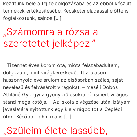
kezdtünk bele a tej feldolgozásába és az ebből készült
termékek értékesítésébe. Kecsketej eladással előtte is
foglalkoztunk, sajnos […]
„Számomra a rózsa a
szeretetet jelképezi”
– Tizenhét éves korom óta, mióta felszabadultam,
dolgozom, mint virágkereskedő. Itt a piacon
huszonnyolc éve árulom az elsősorban szálas, saját
nevelésű és felvásárolt virágokat. – meséli Dobos
Attiláné Györgyi a gyönyörű csokrairól ismert virágos
stand megalkotója. – Az iskola elvégzése után, bátyám
javaslatára nyitottunk egy kis virágboltot a Ceglédi
úton. Később – ahol ma is […]
„Szüleim élete lassúbb,