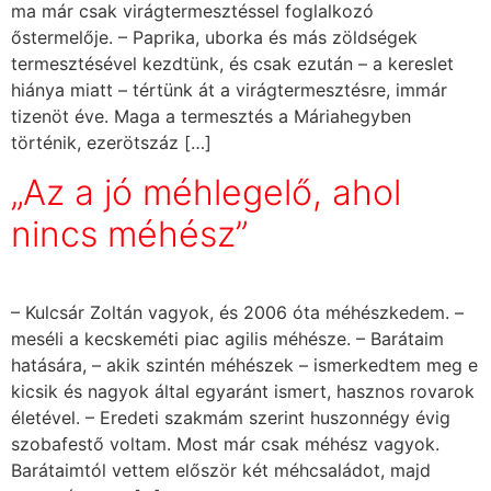
ma már csak virágtermesztéssel foglalkozó
őstermelője. – Paprika, uborka és más zöldségek
termesztésével kezdtünk, és csak ezután – a kereslet
hiánya miatt – tértünk át a virágtermesztésre, immár
tizenöt éve. Maga a termesztés a Máriahegyben
történik, ezerötszáz […]
„Az a jó méhlegelő, ahol
nincs méhész”
– Kulcsár Zoltán vagyok, és 2006 óta méhészkedem. –
meséli a kecskeméti piac agilis méhésze. – Barátaim
hatására, – akik szintén méhészek – ismerkedtem meg e
kicsik és nagyok által egyaránt ismert, hasznos rovarok
életével. – Eredeti szakmám szerint huszonnégy évig
szobafestő voltam. Most már csak méhész vagyok.
Barátaimtól vettem először két méhcsaládot, majd