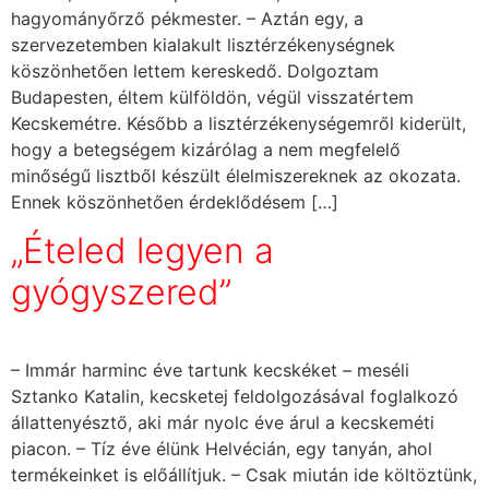
hagyományőrző pékmester. – Aztán egy, a
szervezetemben kialakult lisztérzékenységnek
köszönhetően lettem kereskedő. Dolgoztam
Budapesten, éltem külföldön, végül visszatértem
Kecskemétre. Később a lisztérzékenységemről kiderült,
hogy a betegségem kizárólag a nem megfelelő
minőségű lisztből készült élelmiszereknek az okozata.
Ennek köszönhetően érdeklődésem […]
„Ételed legyen a
gyógyszered”
– Immár harminc éve tartunk kecskéket – meséli
Sztanko Katalin, kecsketej feldolgozásával foglalkozó
állattenyésztő, aki már nyolc éve árul a kecskeméti
piacon. – Tíz éve élünk Helvécián, egy tanyán, ahol
termékeinket is előállítjuk. – Csak miután ide költöztünk,