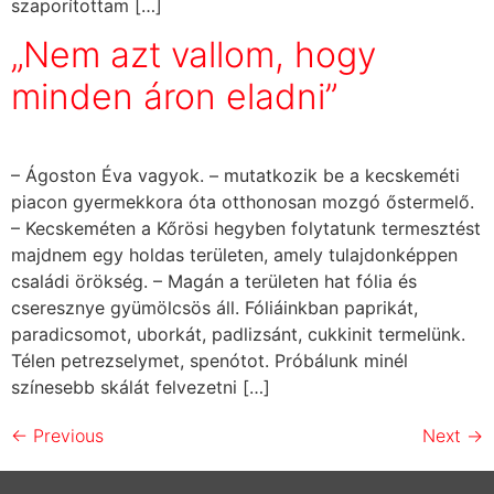
szaporítottam […]
„Nem azt vallom, hogy
minden áron eladni”
– Ágoston Éva vagyok. – mutatkozik be a kecskeméti
piacon gyermekkora óta otthonosan mozgó őstermelő.
– Kecskeméten a Kőrösi hegyben folytatunk termesztést
majdnem egy holdas területen, amely tulajdonképpen
családi örökség. – Magán a területen hat fólia és
cseresznye gyümölcsös áll. Fóliáinkban paprikát,
paradicsomot, uborkát, padlizsánt, cukkinit termelünk.
Télen petrezselymet, spenótot. Próbálunk minél
színesebb skálát felvezetni […]
←
Previous
Next
→