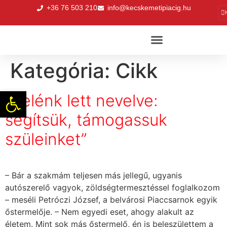
+36 76 503 210
info@kecskemetipiacig.hu
Kategória:
Cikk
Eszköztár megnyitása
„Belénk lett nevelve:
segítsük, támogassuk
szüleinket”
– Bár a szakmám teljesen más jellegű, ugyanis
autószerelő vagyok, zöldségtermesztéssel foglalkozom
– meséli Petróczi József, a belvárosi Piaccsarnok egyik
őstermelője. – Nem egyedi eset, ahogy alakult az
életem. Mint sok más őstermelő, én is beleszülettem a