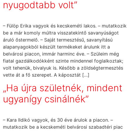
nyugodtabb volt”
– Fülöp Erika vagyok és kecskeméti lakos. – mutatkozik
be a már komoly múltra visszatekintő savanyúságot
áruló őstermelő. – Saját termesztésű, savanyítású
alapanyagokból készült termékeket árulunk itt a
belvárosi piacon, immár harminc éve. – Szüleim még
fiatal gazdálkodókként szinte mindennel foglalkoztak;
volt tehenük, bivalyuk is. Később a zöldségtermesztés
vette át a fő szerepet. A káposztát […]
„Ha újra születnék, mindent
ugyanígy csinálnék”
– Kara Ildikó vagyok, és 30 éve árulok a piacon. –
mutatkozik be a kecskeméti belvárosi szabadtéri piac