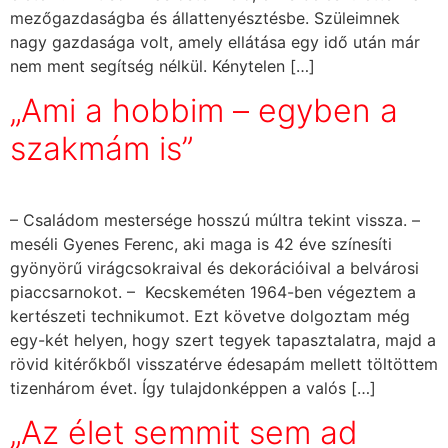
mezőgazdaságba és állattenyésztésbe. Szüleimnek
nagy gazdasága volt, amely ellátása egy idő után már
nem ment segítség nélkül. Kénytelen […]
„Ami a hobbim – egyben a
szakmám is”
– Családom mestersége hosszú múltra tekint vissza. –
meséli Gyenes Ferenc, aki maga is 42 éve színesíti
gyönyörű virágcsokraival és dekorációival a belvárosi
piaccsarnokot. – Kecskeméten 1964-ben végeztem a
kertészeti technikumot. Ezt követve dolgoztam még
egy-két helyen, hogy szert tegyek tapasztalatra, majd a
rövid kitérőkből visszatérve édesapám mellett töltöttem
tizenhárom évet. Így tulajdonképpen a valós […]
„Az élet semmit sem ad