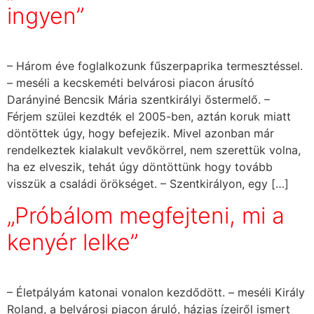
ingyen”
– Három éve foglalkozunk fűszerpaprika termesztéssel.
– meséli a kecskeméti belvárosi piacon árusító
Darányiné Bencsik Mária szentkirályi őstermelő. –
Férjem szülei kezdték el 2005-ben, aztán koruk miatt
döntöttek úgy, hogy befejezik. Mivel azonban már
rendelkeztek kialakult vevőkörrel, nem szerettük volna,
ha ez elveszik, tehát úgy döntöttünk hogy tovább
visszük a családi örökséget. – Szentkirályon, egy […]
„Próbálom megfejteni, mi a
kenyér lelke”
– Életpályám katonai vonalon kezdődött. – meséli Király
Roland, a belvárosi piacon áruló, házias ízeiről ismert