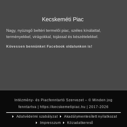
Kecskeméti Piac
Nagy, nyüzsgő beltéri termelői piac, széles kínálattal,
terményekkel, virágokkal, tojással és készételekkel.
Kövessen bennünket Facebook oldalunkon is!
Intézmény- és Piacfenntartó Szervezet – © Minden jog
fenntartva | https://kecskemetipiac.hu | 2017-2026
Adatvédelmi szabályzat
Akadálymentesített nyilatkozat
Impresszum
Közadatkereső